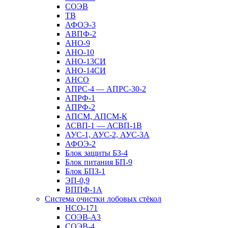
СОЭВ
ТВ
АФОЭ-3
АВПФ-2
АНО-9
АНО-10
АНО-13СИ
АНО-14СИ
АНСО
АПРС-4 — АПРС-30-2
АПРФ-1
АПРФ-2
АПСМ, АПСМ-К
АСВП-1 — АСВП-1В
АУС-1, АУС-2, АУС-3А
АФОЭ-2
Блок защиты БЗ-4
Блок питания БП-9
Блок БПЗ-1
ЭП-0,9
ВППФ-1А
Система очистки лобовых стёкол
НСО-171
СОЭВ-А3
СОЭВ-4