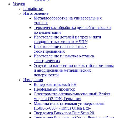
Услуги
Разработки
Изготовление
Металлообработка на универсальных
станках
Термическая обработка деталей от закалки
до цементации
Изготовление деталей на трех и пяти
координатных станках с ЧПУ
Изготовление плат печатных
смонтированных
Изготовление и намотка катушек
электрических
Услуги по нанесению покрытий на металлы
и анодирование металлических
поверхностей
Измерения
Копер маятниковый РН
Профильный проектор
Спектрометр оптико-эмиссионный Bruker
модели Q2 ION, Германия
Машина испытательная универсальная
H50K-S-0507 «Tinius Olsen Ltd»
Твердомер Виккерса DuraScan 20
Твердомер Роквелла и Супер-Роквелла Dura