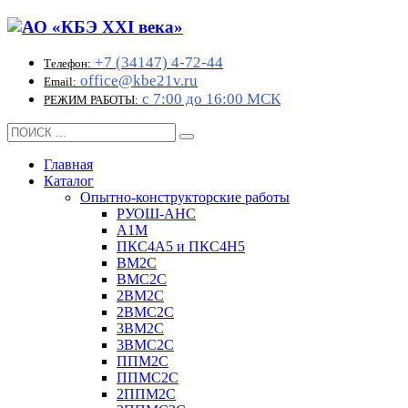
+7 (34147) 4-72-44
Телефон:
office@kbe21v.ru
Email:
с 7:00 до 16:00 МСК
РЕЖИМ РАБОТЫ:
Главная
Каталог
Опытно-конструкторские работы
РУОШ-АНС
А1М
ПКС4А5 и ПКС4Н5
ВМ2С
ВМС2С
2ВМ2С
2ВМС2С
3ВМ2С
3ВМС2С
ППМ2С
ППМС2С
2ППМ2С