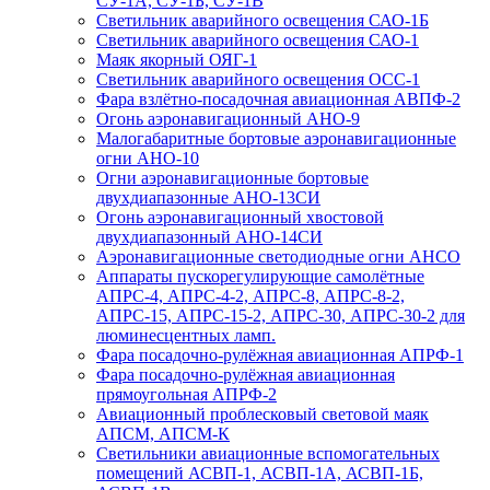
СУ-1А, СУ-1Б, СУ-1В
Светильник аварийного освещения САО-1Б
Светильник аварийного освещения САО-1
Маяк якорный ОЯГ-1
Светильник аварийного освещения ОСС-1
Фара взлётно-посадочная авиационная АВПФ-2
Огонь аэронавигационный АНО-9
Малогабаритные бортовые аэронавигационные
огни АНО-10
Огни аэронавигационные бортовые
двухдиапазонные АНО-13СИ
Огонь аэронавигационный хвостовой
двухдиапазонный АНО-14СИ
Аэронавигационные светодиодные огни АНСО
Аппараты пускорегулирующие самолётные
АПРС-4, АПРС-4-2, АПРС-8, АПРС-8-2,
АПРС-15, АПРС-15-2, АПРС-30, АПРС-30-2 для
люминесцентных ламп.
Фара посадочно-рулёжная авиационная АПРФ-1
Фара посадочно-рулёжная авиационная
прямоугольная АПРФ-2
Авиационный проблесковый световой маяк
АПСМ, АПСМ-К
Светильники авиационные вспомогательных
помещений АСВП-1, АСВП-1А, АСВП-1Б,