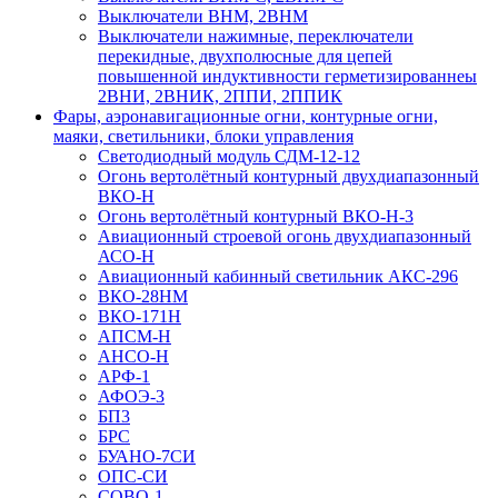
Выключатели ВНМ, 2ВНМ
Выключатели нажимные, переключатели
перекидные, двухполюсные для цепей
повышенной индуктивности герметизированнеы
2ВНИ, 2ВНИК, 2ППИ, 2ППИК
Фары, аэронавигационные огни, контyрные огни,
маяки, светильники, блоки управления
Светодиодный модуль СДМ-12-12
Огонь вертолётный контурный двухдиапазонный
ВКО-Н
Огонь вертолётный контурный ВКО-Н-3
Авиационный строевой огонь двухдиапазонный
АСО-Н
Авиационный кабинный светильник АКС-296
ВКО-28НМ
ВКО-171Н
АПСМ-Н
АНСО-Н
АРФ-1
АФОЭ-3
БП3
БРС
БУАНО-7СИ
ОПС-СИ
СОВО-1