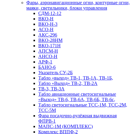
Фары, аэронавигационные огни, контyрные огни,
маяки, светильники, блоки управления
СДМ-12-12
ВКО-Н
ВКО-Н-3
АСО-Н
АКС-296
ВКО-28НМ
ВКО-171Н
АПСМ-Н
АНСО-Н
АРФ-1
БАНО-6
Указатель СУ-2Б
Табло «выход» ТВ-1, ТВ-1А, ТВ-1Б,
Табло «Выход» ТВ-2, ТВ-2А
ТВ-3, ТВ-3А
Табло авиационные светосигнальные
«Выход» ТВ-6, ТВ-6А, ТВ-6Б, ТВ-6с,
Табло светосигнальные ТСС-1М, ТСС-2М,
ТСС-5М
Фара посадочно-рулёжная выдвижная
ФПРВ-1
МАПС-1М (КОМПЛЕКС)
Комплекс ВППФ-2