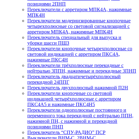
позициями 2ПНП
Переключатели с арретиром МПК4А, нажимные
МПК4Н
Переключатели модернизированные кнопочные
четырехполюсные со световой сигнализацией с
арретиром МПК4А, нажимные МПК4Н
Переключатель специальный для выпуска и
уборки шасси ПШЗ
Переключатели кнопочные четырехполюсные со
световой индикацией с арретиром ПКС4А,
нажимные ПКС4Н
Переключатели трёхполюсные перекидные с
нейтралью 3ППН, нажимные и перекидные 3ПНП
Переключатель двадцатичетырёхполюсный
перекидной 24ППГ
Переключатель двухполюсный нажимной П2Н
Переключатели кнопочные со световой
индикацией четырёхполюсные с арретиром
ПКС4А5 и нажимные ПКС4Н5
Переключатели однополюсные постоянного и
переменного тока перекидной с нейтралью ППН,
нажимной ПН, с нажимной и перекидной
позициями ПНП
Переключатель “СПУ-РАДИО” ПСР
Выключатели ВНМ-С, 2ВНМ-С