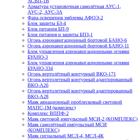
АСВП-1В
Арматура установочная самолётная АУС-1,
АУС-2, АУС-3А
Фара освещения эмблемы АФОЭ-2
Блок защиты БЗ-4
Блок питания БП-9
Блок питания и защиты БПЗ-1
Огонь аэронавигационный бортовой БАНО-6
Огонь аэронавигационный бортовой БАНО-11
Блок управления аэронавигационными огнями
БУАНО-3
Блок управления аэронавигационными огнями
БУАНО-334
Огонь вертолётный контурный ВКО-171
Огонь вертолетный контурный адаптированный
ВКО-А26
Огонь вертолетный контурный адаптированный
ВКО-А28
Маяк авиационный проблесковый световой
МАПС-1М (комплекс)
Комплекс ВППФ-2
Маяк световой импульсный МСИ-2 (КОМПЛЕКС)
Маяк самолётный импульсный МСИ
(КОМПЛЕКС)
Маяк сигнальный МСЛ-4, МСЛ-4К