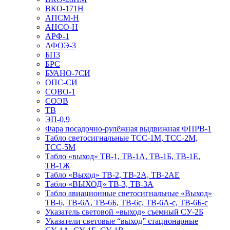
ВКО-171Н
АПСМ-Н
АНСО-Н
АРФ-1
АФОЭ-3
БП3
БРС
БУАНО-7СИ
ОПС-СИ
СОВО-1
СОЭВ
ТВ
ЭП-0,9
Фара посадочно-рулёжная выдвижная ФПРВ-1
Табло светосигнальные ТСС-1М, ТСС-2М,
ТСС-5М
Табло «выход» ТВ-1, ТВ-1А, ТВ-1Б, ТВ-1Е,
ТВ-1Ж
Табло «Выход» ТВ-2, ТВ-2А, ТВ-2АЕ
Табло «ВЫХОД» ТВ-3, ТВ-3А
Табло авиационные светосигнальные «Выход»
ТВ-6, ТВ-6А, ТВ-6Б, ТВ-6с, ТВ-6А-с, ТВ-6Б-с
Указатель световой «выход» съемный СУ-2Б
Указатели световые “выход” стационарные