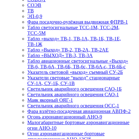
СОЭВ
ТВ
ЭП-0,9
Фара посадочно-рулёжная выдвижная ФПРВ-1
Табло светосигнальные ТСС-1М, ТСС-2М,
ТСС-5М
Табло «выход» ТВ-1, ТВ-1А, ТВ-1Б, ТВ-1Е,
ТВ-1Ж
Табло «Выход» ТВ-2, ТВ-2А, ТВ-2АЕ
Табло «ВЫХОД» ТВ-3, ТВ-3А
Табло авиационные светосигнальные «Выход»
ТВ-6, ТВ-6А, ТВ-6Б, ТВ-6с, ТВ-6А-с, ТВ-6Б-с
Указатель световой «выход» съемный СУ-2Б
Указатели световые “выход” стационарные
СУ-1А, СУ-1Б, СУ-1В
Светильник аварийного освещения САО-1Б
Светильник аварийного освещения САО-1
Маяк якорный ОЯГ-1
Светильник аварийного освещения ОСС-1
Фара взлётно-посадочная авиационная АВПФ-2
Огонь аэронавигационный АНО-9
Малогабаритные бортовые аэронавигационные
огни АНО-10
Огни аэронавигационные бортовые