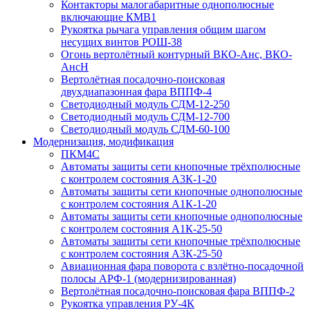
Контакторы малогабаритные однополюсные
включающие КМВ1
Рукоятка рычага управления общим шагом
несущих винтов РОШ-38
Огонь вертолётный контурный ВКО-Анс, ВКО-
АнсН
Вертолётная посадочно-поисковая
двухдиапазонная фара ВППФ-4
Светодиодный модуль СДМ-12-250
Светодиодный модуль СДМ-12-700
Светодиодный модуль СДМ-60-100
Модернизация, модификация
ПКМ4С
Автоматы защиты сети кнопочные трёхполюсные
с контролем состояния А3К-1-20
Автоматы защиты сети кнопочные однополюсные
с контролем состояния А1К-1-20
Автоматы защиты сети кнопочные однополюсные
с контролем состояния А1К-25-50
Автоматы защиты сети кнопочные трёхполюсные
с контролем состояния А3К-25-50
Авиационная фара поворота с взлётно-посадочной
полосы АРФ-1 (модернизированная)
Вертолётная посадочно-поисковая фара ВППФ-2
Рукоятка управления РУ-4К