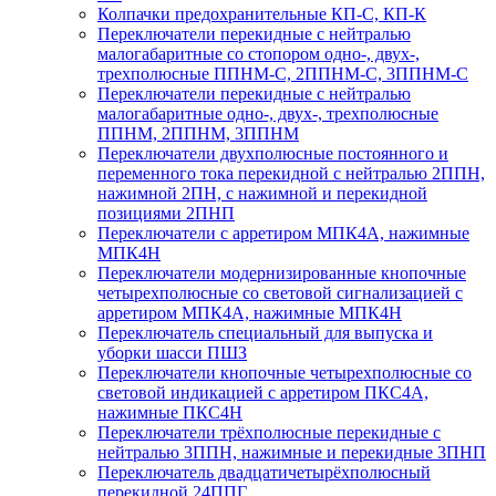
Колпачки предохранительные КП-С, КП-К
Переключатели перекидные с нейтралью
малогабаритные со стопором одно-, двух-,
трехполюсные ППНМ-С, 2ППНМ-С, 3ППНМ-С
Переключатели перекидные с нейтралью
малогабаритные одно-, двух-, трехполюсные
ППНМ, 2ППНМ, 3ППНМ
Переключатели двухполюсные постоянного и
переменного тока перекидной с нейтралью 2ППН,
нажимной 2ПН, с нажимной и перекидной
позициями 2ПНП
Переключатели с арретиром МПК4А, нажимные
МПК4Н
Переключатели модернизированные кнопочные
четырехполюсные со световой сигнализацией с
арретиром МПК4А, нажимные МПК4Н
Переключатель специальный для выпуска и
уборки шасси ПШЗ
Переключатели кнопочные четырехполюсные со
световой индикацией с арретиром ПКС4А,
нажимные ПКС4Н
Переключатели трёхполюсные перекидные с
нейтралью 3ППН, нажимные и перекидные 3ПНП
Переключатель двадцатичетырёхполюсный
перекидной 24ППГ