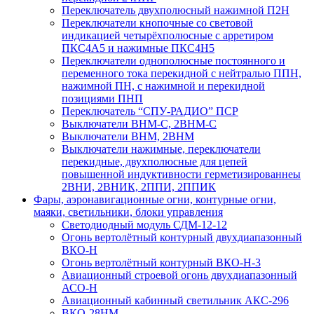
Переключатель двухполюсный нажимной П2Н
Переключатели кнопочные со световой
индикацией четырёхполюсные с арретиром
ПКС4А5 и нажимные ПКС4Н5
Переключатели однополюсные постоянного и
переменного тока перекидной с нейтралью ППН,
нажимной ПН, с нажимной и перекидной
позициями ПНП
Переключатель “СПУ-РАДИО” ПСР
Выключатели ВНМ-С, 2ВНМ-С
Выключатели ВНМ, 2ВНМ
Выключатели нажимные, переключатели
перекидные, двухполюсные для цепей
повышенной индуктивности герметизированнеы
2ВНИ, 2ВНИК, 2ППИ, 2ППИК
Фары, аэронавигационные огни, контyрные огни,
маяки, светильники, блоки управления
Светодиодный модуль СДМ-12-12
Огонь вертолётный контурный двухдиапазонный
ВКО-Н
Огонь вертолётный контурный ВКО-Н-3
Авиационный строевой огонь двухдиапазонный
АСО-Н
Авиационный кабинный светильник АКС-296
ВКО-28НМ