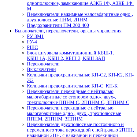
однополюсные, замыкающие АЗКБ-1Ф, АЗКБ-1Ф-
М
Переключатели нажимные малогабаритные одно-,
двухполюсные ПНМ, 2ПНМ
Предохранители ПМ-200-400
Выключатели, переключатели, органы управления
РУ-3М1
РУ-4
РШС
Блок штурвала коммутационный КБШ-1,
КБШ-1А, КБШ-2, КБШ-3, КБШ-3АП
Переключатели
Выключатели
Колпачки предохранительные КП-С2, КП-К2, КП-
Ж2
Колпачки предохранительные КП-С, КП-К
Переключатели перекидные с нейтралью
малогабаритные со стопором одно-, двух-,
трехполюсные ППНМ-С, 2ППНМ-С, 3ППНМ-С
Переключатели перекидные с нейтралью
малогабаритные одно-, двух-, трехполюсные
ППНМ, 2ППНМ, 3ППНМ
Переключатели двухполюсные постоянного и
переменного тока перекидной с нейтралью 2ППН,
нажимной 2ПН, с нажимной и перекидной