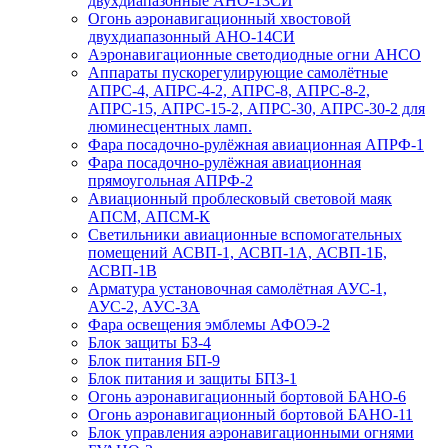
двухдиапазонные АНО-13СИ
Огонь аэронавигационный хвостовой
двухдиапазонный АНО-14СИ
Аэронавигационные светодиодные огни АНСО
Аппараты пускорегулирующие самолётные
АПРС-4, АПРС-4-2, АПРС-8, АПРС-8-2,
АПРС-15, АПРС-15-2, АПРС-30, АПРС-30-2 для
люминесцентных ламп.
Фара посадочно-рулёжная авиационная АПРФ-1
Фара посадочно-рулёжная авиационная
прямоугольная АПРФ-2
Авиационный проблесковый световой маяк
АПСМ, АПСМ-К
Светильники авиационные вспомогательных
помещений АСВП-1, АСВП-1А, АСВП-1Б,
АСВП-1В
Арматура установочная самолётная АУС-1,
АУС-2, АУС-3А
Фара освещения эмблемы АФОЭ-2
Блок защиты БЗ-4
Блок питания БП-9
Блок питания и защиты БПЗ-1
Огонь аэронавигационный бортовой БАНО-6
Огонь аэронавигационный бортовой БАНО-11
Блок управления аэронавигационными огнями