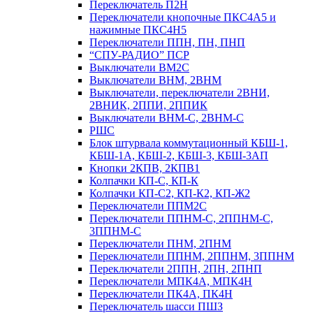
Переключатель П2Н
Переключатели кнопочные ПКС4А5 и
нажимные ПКС4Н5
Переключатели ППН, ПН, ПНП
“СПУ-РАДИО” ПСР
Выключатели ВМ2С
Выключатели ВНМ, 2ВНМ
Выключатели, переключатели 2ВНИ,
2ВНИК, 2ППИ, 2ППИК
Выключатели ВНМ-С, 2ВНМ-С
РШС
Блок штурвала коммутационный КБШ-1,
КБШ-1А, КБШ-2, КБШ-3, КБШ-3АП
Кнопки 2КПВ, 2КПВ1
Колпачки КП-С, КП-К
Колпачки КП-С2, КП-К2, КП-Ж2
Переключатели ППМ2С
Переключатели ППНМ-С, 2ППНМ-С,
3ППНМ-С
Переключатели ПНМ, 2ПНМ
Переключатели ППНМ, 2ППНМ, 3ППНМ
Переключатели 2ППН, 2ПН, 2ПНП
Переключатели МПК4А, МПК4Н
Переключатели ПК4А, ПК4Н
Переключатель шасси ПШЗ