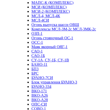
МАПС-К (КОМПЛЕКС)
МСИ (КОМПЛЕКС)
МСИ-2 (КОМПЛЕКС)
МСЛ-4, МСЛ-4К
МСЛ-4СИ
Огонь выпуска шасси ОВШ
Комплексы МСЛ-3М-2с МСЛ-3МК-2с
ОЗП-1
Огонь стояночный ОС-1
ОСС-1
Маяк якорный ОЯГ-1
САО-1
САО-1Б
СУ-1А, СУ-1Б, СУ-1В
БАНО-11
БП3
БРС
БУАНО-7СИ
Блок управления БУАНО-3
БУАНО-334
ВКО-171
ВКО-А26
ВКО-А28
ОПС-СИ
СОВО-1