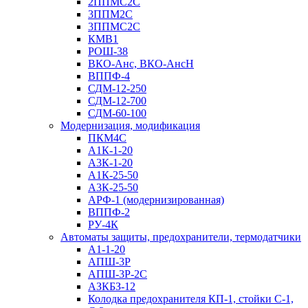
2ППМС2С
3ППМ2С
3ППМС2С
КМВ1
РОШ-38
ВКО-Анс, ВКО-АнсН
ВППФ-4
СДМ-12-250
СДМ-12-700
СДМ-60-100
Модернизация, модификация
ПКМ4С
А1К-1-20
А3К-1-20
А1К-25-50
А3К-25-50
АРФ-1 (модернизированная)
ВППФ-2
РУ-4К
Автоматы защиты, предохранители, термодатчики
А1-1-20
АПШ-3Р
АПШ-3P-2С
АЗКБЗ-12
Колодка предохранителя КП-1, стойки С-1,