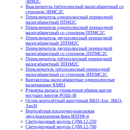
3ВМ2С
Выключатель трёхполюсный малогабаритный со
стопором 3ВМС2С
Переключатель однополюсный перекидной
малогабаритный ППМ2С
Переключатель однополюсный перекидной
малогабаритный со стопором ППМС2С
Переключатель двухполюсный перекидной
малогабаритный 2ППМ2С
Переключатель двухполюсный перекидной
малогабаритный со стопором 2ППМС2С
Переключатель трёхполюсный перекидной
малогабаритный 3ППМ2С
Перключатель трёхполюсный перекидной
малогабаритный со стопором 3ППМС2С
Контакторы малогабаритные однополюсные
включающие КМВ1
Рукоятка рычага управления общим шагом
несущих винтов РОШ-38
Огонь вертолётный контурный ВКО-Анс, ВКО-
АнсН
Вертолётная посадочно-поисковая
двухдиапазонная фара ВППФ-4
Светодиодный модуль СДМ-12-250
Светодиодный модуль СДМ-12-700