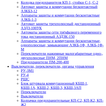
Колодка предохранителя КП-1, стойки С-1, С-2
Автомат защиты и коммутации бесконтактный
АЗКБЗ-12
Аппараты защиты и коммутации бесконтактные
АЗКБ-1-3
Автомат защиты трехполюсный дистанционный
АЗДЗ-100УК
Автоматы защиты сети трёхфазного переменного
тока дистанционный АЗДЗК-150
Аппараты защиты и коммутации бесконтактные,
однополюсные, замыкающие АЗКБ-1Ф, АЗКБ-1Ф-
М
Переключатели нажимные малогабаритные одно-,
двухполюсные ПНМ, 2ПНМ
Предохранители ПМ-200-400
Выключатели, переключатели, органы управления
РУ-3М1
РУ-4
РШС
Блок штурвала коммутационный КБШ-1,
КБШ-1А, КБШ-2, КБШ-3, КБШ-3АП
Переключатели
Выключатели
Колпачки предохранительные КП-С2, КП-К2, КП-
Ж2