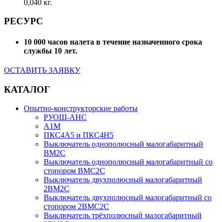
0,040 кг.
РЕСУРС
10 000 часов налета в течение назначенного срока
службы 10 лет.
ОСТАВИТЬ ЗАЯВКУ
КАТАЛОГ
Опытно-конструкторские работы
РУОШ-АНС
А1М
ПКС4А5 и ПКС4Н5
Выключатель однополюсный малогабаритный
ВМ2С
Выключатель однополюсный малогабаритный со
стопором ВМС2С
Выключатель двухполюсный малогабаритный
2ВМ2С
Выключатель двухполюсный малогабаритный со
стопором 2ВМС2С
Выключатель трёхполюсный малогабаритный