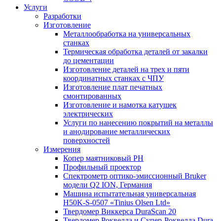
Услуги
Разработки
Изготовление
Металлообработка на универсальных
станках
Термическая обработка деталей от закалки
до цементации
Изготовление деталей на трех и пяти
координатных станках с ЧПУ
Изготовление плат печатных
смонтированных
Изготовление и намотка катушек
электрических
Услуги по нанесению покрытий на металлы
и анодирование металлических
поверхностей
Измерения
Копер маятниковый РН
Профильный проектор
Спектрометр оптико-эмиссионный Bruker
модели Q2 ION, Германия
Машина испытательная универсальная
H50K-S-0507 «Tinius Olsen Ltd»
Твердомер Виккерса DuraScan 20
Твердомер Роквелла и Супер-Роквелла Dura