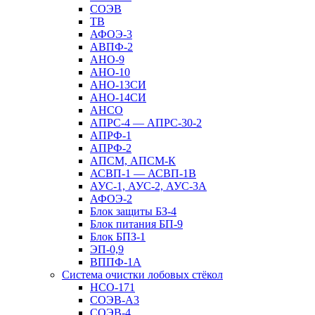
СОЭВ
ТВ
АФОЭ-3
АВПФ-2
АНО-9
АНО-10
АНО-13СИ
АНО-14СИ
АНСО
АПРС-4 — АПРС-30-2
АПРФ-1
АПРФ-2
АПСМ, АПСМ-К
АСВП-1 — АСВП-1В
АУС-1, АУС-2, АУС-3А
АФОЭ-2
Блок защиты БЗ-4
Блок питания БП-9
Блок БПЗ-1
ЭП-0,9
ВППФ-1А
Система очистки лобовых стёкол
НСО-171
СОЭВ-А3
СОЭВ-4