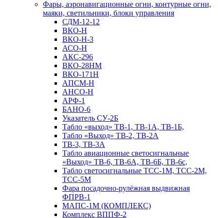
Фары, аэронавигационные огни, контyрные огни,
маяки, светильники, блоки управления
СДМ-12-12
ВКО-Н
ВКО-Н-3
АСО-Н
АКС-296
ВКО-28НМ
ВКО-171Н
АПСМ-Н
АНСО-Н
АРФ-1
БАНО-6
Указатель СУ-2Б
Табло «выход» ТВ-1, ТВ-1А, ТВ-1Б,
Табло «Выход» ТВ-2, ТВ-2А
ТВ-3, ТВ-3А
Табло авиационные светосигнальные
«Выход» ТВ-6, ТВ-6А, ТВ-6Б, ТВ-6с,
Табло светосигнальные ТСС-1М, ТСС-2М,
ТСС-5М
Фара посадочно-рулёжная выдвижная
ФПРВ-1
МАПС-1М (КОМПЛЕКС)
Комплекс ВППФ-2