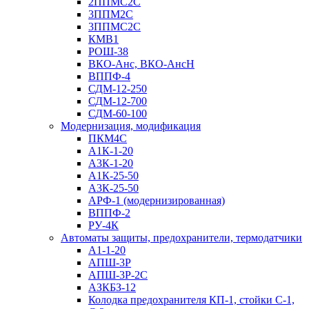
2ППМС2С
3ППМ2С
3ППМС2С
КМВ1
РОШ-38
ВКО-Анс, ВКО-АнсН
ВППФ-4
СДМ-12-250
СДМ-12-700
СДМ-60-100
Модернизация, модификация
ПКМ4С
А1К-1-20
А3К-1-20
А1К-25-50
А3К-25-50
АРФ-1 (модернизированная)
ВППФ-2
РУ-4К
Автоматы защиты, предохранители, термодатчики
А1-1-20
АПШ-3Р
АПШ-3P-2С
АЗКБЗ-12
Колодка предохранителя КП-1, стойки С-1,