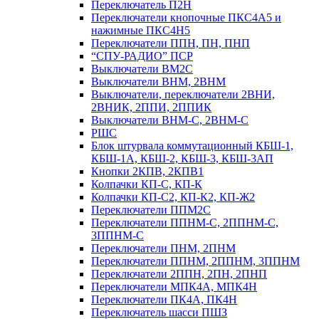
Переключатель П2Н
Переключатели кнопочные ПКС4А5 и
нажимные ПКС4Н5
Переключатели ППН, ПН, ПНП
“СПУ-РАДИО” ПСР
Выключатели ВМ2С
Выключатели ВНМ, 2ВНМ
Выключатели, переключатели 2ВНИ,
2ВНИК, 2ППИ, 2ППИК
Выключатели ВНМ-С, 2ВНМ-С
РШС
Блок штурвала коммутационный КБШ-1,
КБШ-1А, КБШ-2, КБШ-3, КБШ-3АП
Кнопки 2КПВ, 2КПВ1
Колпачки КП-С, КП-К
Колпачки КП-С2, КП-К2, КП-Ж2
Переключатели ППМ2С
Переключатели ППНМ-С, 2ППНМ-С,
3ППНМ-С
Переключатели ПНМ, 2ПНМ
Переключатели ППНМ, 2ППНМ, 3ППНМ
Переключатели 2ППН, 2ПН, 2ПНП
Переключатели МПК4А, МПК4Н
Переключатели ПК4А, ПК4Н
Переключатель шасси ПШЗ