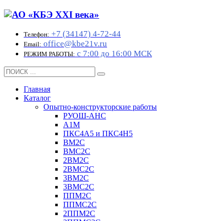
+7 (34147) 4-72-44
Телефон:
office@kbe21v.ru
Email:
с 7:00 до 16:00 МСК
РЕЖИМ РАБОТЫ:
Главная
Каталог
Опытно-конструкторские работы
РУОШ-АНС
А1М
ПКС4А5 и ПКС4Н5
ВМ2С
ВМС2С
2ВМ2С
2ВМС2С
3ВМ2С
3ВМС2С
ППМ2С
ППМС2С
2ППМ2С