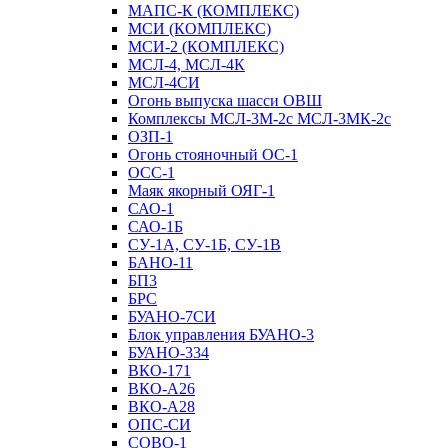
МАПС-К (КОМПЛЕКС)
МСИ (КОМПЛЕКС)
МСИ-2 (КОМПЛЕКС)
МСЛ-4, МСЛ-4К
МСЛ-4СИ
Огонь выпуска шасси ОВШ
Комплексы МСЛ-3М-2с МСЛ-3МК-2с
ОЗП-1
Огонь стояночный ОС-1
ОСС-1
Маяк якорный ОЯГ-1
САО-1
САО-1Б
СУ-1А, СУ-1Б, СУ-1В
БАНО-11
БП3
БРС
БУАНО-7СИ
Блок управления БУАНО-3
БУАНО-334
ВКО-171
ВКО-А26
ВКО-А28
ОПС-СИ
СОВО-1