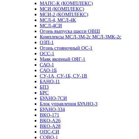
МАПС-К (КОМПЛЕКС)
МСИ (КОМПЛЕКС)
МСИ-2 (КОМПЛЕКС)
МСЛ-4, МСЛ-4К
МСЛ-4СИ
Огонь выпуска шасси ОВШ
Комплексы МСЛ-3М-2с МСЛ-3МК-2с
ОЗП-1
Огонь стояночный ОС-1
ОСС-1
Маяк якорный ОЯГ-1
САО-1
САО-1Б
СУ-1А, СУ-1Б, СУ-1В
БАНО-11
БП3
БРС
БУАНО-7СИ
Блок управления БУАНО-3
БУАНО-334
ВКО-171
ВКО-А26
ВКО-А28
ОПС-СИ
СОВО-1