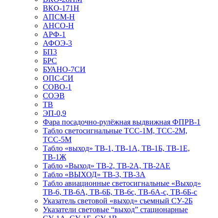
ВКО-171Н
АПСМ-Н
АНСО-Н
АРФ-1
АФОЭ-3
БП3
БРС
БУАНО-7СИ
ОПС-СИ
СОВО-1
СОЭВ
ТВ
ЭП-0,9
Фара посадочно-рулёжная выдвижная ФПРВ-1
Табло светосигнальные ТСС-1М, ТСС-2М,
ТСС-5М
Табло «выход» ТВ-1, ТВ-1А, ТВ-1Б, ТВ-1Е,
ТВ-1Ж
Табло «Выход» ТВ-2, ТВ-2А, ТВ-2АЕ
Табло «ВЫХОД» ТВ-3, ТВ-3А
Табло авиационные светосигнальные «Выход»
ТВ-6, ТВ-6А, ТВ-6Б, ТВ-6с, ТВ-6А-с, ТВ-6Б-с
Указатель световой «выход» съемный СУ-2Б
Указатели световые “выход” стационарные