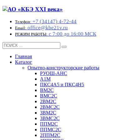
+7 (34147) 4-72-44
Телефон:
office@kbe21v.ru
Email:
с 7:00 до 16:00 МСК
РЕЖИМ РАБОТЫ:
Главная
Каталог
Опытно-конструкторские работы
РУОШ-АНС
А1М
ПКС4А5 и ПКС4Н5
ВМ2С
ВМС2С
2ВМ2С
2ВМС2С
3ВМ2С
3ВМС2С
ППМ2С
ППМС2С
2ППМ2С