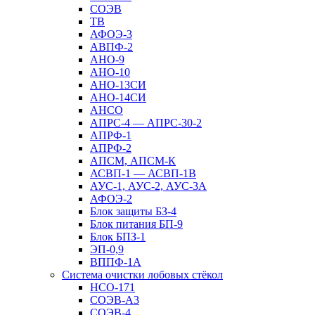
СОЭВ
ТВ
АФОЭ-3
АВПФ-2
АНО-9
АНО-10
АНО-13СИ
АНО-14СИ
АНСО
АПРС-4 — АПРС-30-2
АПРФ-1
АПРФ-2
АПСМ, АПСМ-К
АСВП-1 — АСВП-1В
АУС-1, АУС-2, АУС-3А
АФОЭ-2
Блок защиты БЗ-4
Блок питания БП-9
Блок БПЗ-1
ЭП-0,9
ВППФ-1А
Система очистки лобовых стёкол
НСО-171
СОЭВ-А3
СОЭВ-4