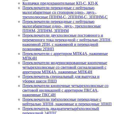
Колпачки предохранительные КП-С, КП-К
Переключатели перекидные с нейтралью
малогабаритные со стопором одно-, двух-,
трехполюсные ППНМ-С, 2ППНМ-С, 3ППНМ-С
Переключатели перекидные с нейтралью
малогабаритные одно-, двух-, трехполюсные
ППНМ, 2ППНМ, 3ППНМ
Переключатели двухполюсные постоянного и
переменного тока перекидной с нейтралью 2ППН,
нажимной 2ПН, с нажимной и перекидной
позициями 2ПНП
Переключатели с арретиром МПК4А, нажимные
МПК4Н
Переключатели модернизированные кнопочные
четырехполюсные со световой сигнализацией с
арретиром МПК4А, нажимные МПК4Н
Переключатель специальный для выпуска и
уборки шасси ПШЗ
Переключатели кнопочные четырехполюсные со
световой индикацией с арретиром ПКС4А,
нажимные ПКС4Н
Переключатели трёхполюсные перекидные с
нейтралью 3ППН, нажимные и перекидные 3ПНП
Переключатель двадцатичетырёхполюсный
перекидной 24ППГ