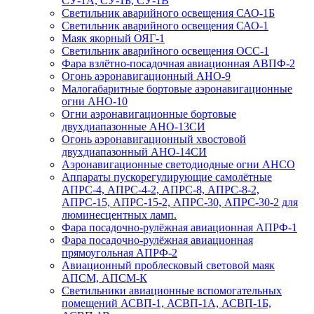
СУ-1А, СУ-1Б, СУ-1В
Светильник аварийного освещения САО-1Б
Светильник аварийного освещения САО-1
Маяк якорный ОЯГ-1
Светильник аварийного освещения ОСС-1
Фара взлётно-посадочная авиационная АВПФ-2
Огонь аэронавигационный АНО-9
Малогабаритные бортовые аэронавигационные
огни АНО-10
Огни аэронавигационные бортовые
двухдиапазонные АНО-13СИ
Огонь аэронавигационный хвостовой
двухдиапазонный АНО-14СИ
Аэронавигационные светодиодные огни АНСО
Аппараты пускорегулирующие самолётные
АПРС-4, АПРС-4-2, АПРС-8, АПРС-8-2,
АПРС-15, АПРС-15-2, АПРС-30, АПРС-30-2 для
люминесцентных ламп.
Фара посадочно-рулёжная авиационная АПРФ-1
Фара посадочно-рулёжная авиационная
прямоугольная АПРФ-2
Авиационный проблесковый световой маяк
АПСМ, АПСМ-К
Светильники авиационные вспомогательных
помещений АСВП-1, АСВП-1А, АСВП-1Б,