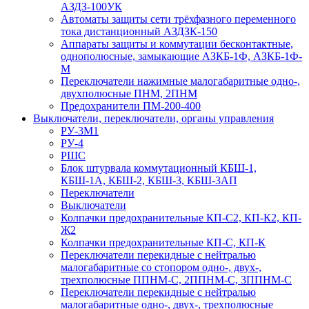
АЗДЗ-100УК
Автоматы защиты сети трёхфазного переменного
тока дистанционный АЗДЗК-150
Аппараты защиты и коммутации бесконтактные,
однополюсные, замыкающие АЗКБ-1Ф, АЗКБ-1Ф-
М
Переключатели нажимные малогабаритные одно-,
двухполюсные ПНМ, 2ПНМ
Предохранители ПМ-200-400
Выключатели, переключатели, органы управления
РУ-3М1
РУ-4
РШС
Блок штурвала коммутационный КБШ-1,
КБШ-1А, КБШ-2, КБШ-3, КБШ-3АП
Переключатели
Выключатели
Колпачки предохранительные КП-С2, КП-К2, КП-
Ж2
Колпачки предохранительные КП-С, КП-К
Переключатели перекидные с нейтралью
малогабаритные со стопором одно-, двух-,
трехполюсные ППНМ-С, 2ППНМ-С, 3ППНМ-С
Переключатели перекидные с нейтралью
малогабаритные одно-, двух-, трехполюсные