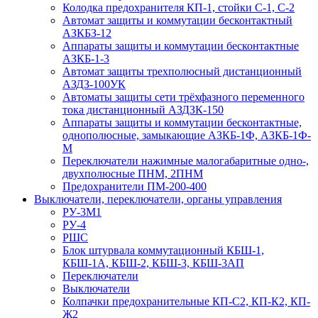
Колодка предохранителя КП-1, стойки С-1, С-2
Автомат защиты и коммутации бесконтактный
АЗКБЗ-12
Аппараты защиты и коммутации бесконтактные
АЗКБ-1-3
Автомат защиты трехполюсный дистанционный
АЗДЗ-100УК
Автоматы защиты сети трёхфазного переменного
тока дистанционный АЗДЗК-150
Аппараты защиты и коммутации бесконтактные,
однополюсные, замыкающие АЗКБ-1Ф, АЗКБ-1Ф-
М
Переключатели нажимные малогабаритные одно-,
двухполюсные ПНМ, 2ПНМ
Предохранители ПМ-200-400
Выключатели, переключатели, органы управления
РУ-3М1
РУ-4
РШС
Блок штурвала коммутационный КБШ-1,
КБШ-1А, КБШ-2, КБШ-3, КБШ-3АП
Переключатели
Выключатели
Колпачки предохранительные КП-С2, КП-К2, КП-
Ж2