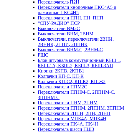
Переключатель П2Н
Переключатели кнопочные ПКС4А5 и
нажимные ПКС4Н5
Переключатели ППН, ПН, ПНП
“СПУ-РАДИО” ПСР
Выключатели ВМ2С
Выключатели ВНМ, 2ВНМ
Выключатели, переключатели 2ВНИ,
2ВНИК, 2ППИ, 2ППИК
Выключатели ВНМ-С, 2ВНМ-С
РШС
Блок штурвала коммутационный КБШ-1,
КБШ-1А, КБШ-2, КБШ-3, КБШ-3АП
Кнопки 2КПВ, 2КПВ1
Колпачки КП-С, КП-К
Колпачки КП-С2, КП-К2, КП-Ж2
Переключатели ППМ2С
Переключатели ППНМ-С, 2ППНМ-С,
3ППНМ-С
Переключатели ПНМ, 2ПНМ
Переключатели ППНМ, 2ППНМ, 3ППНМ
Переключатели 2ППН, 2ПН, 2ПНП
Переключатели МПК4А, МПК4Н
Переключатели ПК4А, ПК4Н
Переключатель шасси ПШЗ