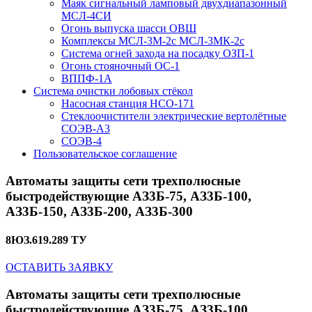
Маяк сигнальный ламповый двухдиапазонный
МСЛ-4СИ
Огонь выпуска шасси ОВШ
Комплексы МСЛ-3М-2с МСЛ-3МК-2с
Система огней захода на посадку ОЗП-1
Огонь стояночный ОС-1
ВППФ-1А
Система очистки лобовых стёкол
Насосная станция НСО-171
Стеклоочистители электрические вертолётные
СОЭВ-А3
СОЭВ-4
Пользовательское соглашение
Автоматы защиты сети трехполюсные
быстродействующие АЗ3Б-75, АЗ3Б-100,
АЗ3Б-150, АЗ3Б-200, АЗ3Б-300
8ЮЗ.619.289 ТУ
ОСТАВИТЬ ЗАЯВКУ
Автоматы защиты сети трехполюсные
быстродействующие АЗ3Б-75, АЗ3Б-100,