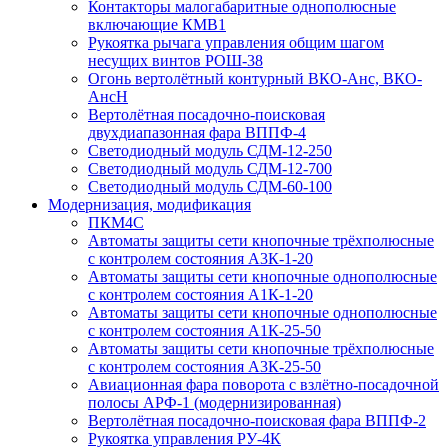
Контакторы малогабаритные однополюсные
включающие КМВ1
Рукоятка рычага управления общим шагом
несущих винтов РОШ-38
Огонь вертолётный контурный ВКО-Анс, ВКО-
АнсН
Вертолётная посадочно-поисковая
двухдиапазонная фара ВППФ-4
Светодиодный модуль СДМ-12-250
Светодиодный модуль СДМ-12-700
Светодиодный модуль СДМ-60-100
Модернизация, модификация
ПКМ4С
Автоматы защиты сети кнопочные трёхполюсные
с контролем состояния А3К-1-20
Автоматы защиты сети кнопочные однополюсные
с контролем состояния А1К-1-20
Автоматы защиты сети кнопочные однополюсные
с контролем состояния А1К-25-50
Автоматы защиты сети кнопочные трёхполюсные
с контролем состояния А3К-25-50
Авиационная фара поворота с взлётно-посадочной
полосы АРФ-1 (модернизированная)
Вертолётная посадочно-поисковая фара ВППФ-2
Рукоятка управления РУ-4К