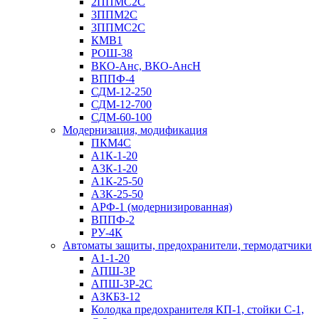
2ППМС2С
3ППМ2С
3ППМС2С
КМВ1
РОШ-38
ВКО-Анс, ВКО-АнсН
ВППФ-4
СДМ-12-250
СДМ-12-700
СДМ-60-100
Модернизация, модификация
ПКМ4С
А1К-1-20
А3К-1-20
А1К-25-50
А3К-25-50
АРФ-1 (модернизированная)
ВППФ-2
РУ-4К
Автоматы защиты, предохранители, термодатчики
А1-1-20
АПШ-3Р
АПШ-3P-2С
АЗКБЗ-12
Колодка предохранителя КП-1, стойки С-1,