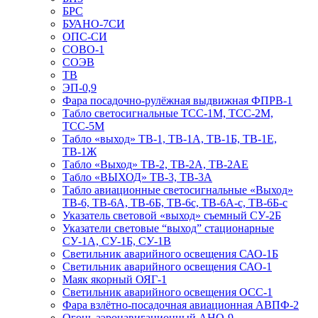
БРС
БУАНО-7СИ
ОПС-СИ
СОВО-1
СОЭВ
ТВ
ЭП-0,9
Фара посадочно-рулёжная выдвижная ФПРВ-1
Табло светосигнальные ТСС-1М, ТСС-2М,
ТСС-5М
Табло «выход» ТВ-1, ТВ-1А, ТВ-1Б, ТВ-1Е,
ТВ-1Ж
Табло «Выход» ТВ-2, ТВ-2А, ТВ-2АЕ
Табло «ВЫХОД» ТВ-3, ТВ-3А
Табло авиационные светосигнальные «Выход»
ТВ-6, ТВ-6А, ТВ-6Б, ТВ-6с, ТВ-6А-с, ТВ-6Б-с
Указатель световой «выход» съемный СУ-2Б
Указатели световые “выход” стационарные
СУ-1А, СУ-1Б, СУ-1В
Светильник аварийного освещения САО-1Б
Светильник аварийного освещения САО-1
Маяк якорный ОЯГ-1
Светильник аварийного освещения ОСС-1
Фара взлётно-посадочная авиационная АВПФ-2
Огонь аэронавигационный АНО-9