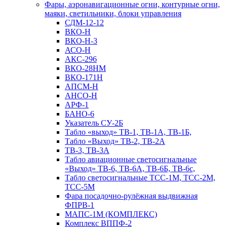
Фары, аэронавигационные огни, контyрные огни,
маяки, светильники, блоки управления
СДМ-12-12
ВКО-Н
ВКО-Н-3
АСО-Н
АКС-296
ВКО-28НМ
ВКО-171Н
АПСМ-Н
АНСО-Н
АРФ-1
БАНО-6
Указатель СУ-2Б
Табло «выход» ТВ-1, ТВ-1А, ТВ-1Б,
Табло «Выход» ТВ-2, ТВ-2А
ТВ-3, ТВ-3А
Табло авиационные светосигнальные
«Выход» ТВ-6, ТВ-6А, ТВ-6Б, ТВ-6с,
Табло светосигнальные ТСС-1М, ТСС-2М,
ТСС-5М
Фара посадочно-рулёжная выдвижная
ФПРВ-1
МАПС-1М (КОМПЛЕКС)
Комплекс ВППФ-2