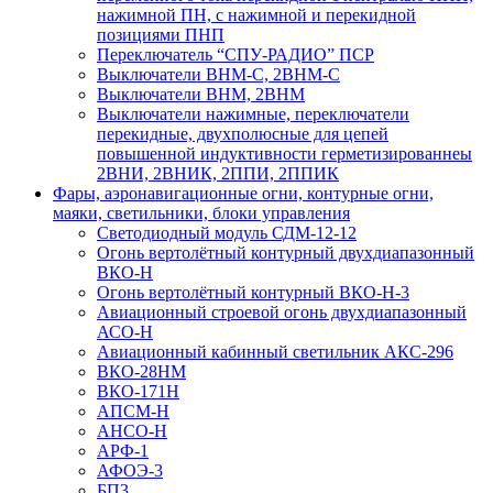
нажимной ПН, с нажимной и перекидной
позициями ПНП
Переключатель “СПУ-РАДИО” ПСР
Выключатели ВНМ-С, 2ВНМ-С
Выключатели ВНМ, 2ВНМ
Выключатели нажимные, переключатели
перекидные, двухполюсные для цепей
повышенной индуктивности герметизированнеы
2ВНИ, 2ВНИК, 2ППИ, 2ППИК
Фары, аэронавигационные огни, контyрные огни,
маяки, светильники, блоки управления
Светодиодный модуль СДМ-12-12
Огонь вертолётный контурный двухдиапазонный
ВКО-Н
Огонь вертолётный контурный ВКО-Н-3
Авиационный строевой огонь двухдиапазонный
АСО-Н
Авиационный кабинный светильник АКС-296
ВКО-28НМ
ВКО-171Н
АПСМ-Н
АНСО-Н
АРФ-1
АФОЭ-3
БП3