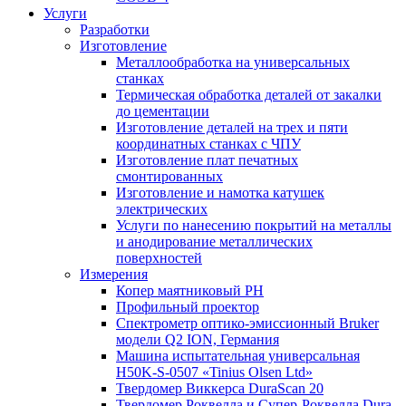
Услуги
Разработки
Изготовление
Металлообработка на универсальных
станках
Термическая обработка деталей от закалки
до цементации
Изготовление деталей на трех и пяти
координатных станках с ЧПУ
Изготовление плат печатных
смонтированных
Изготовление и намотка катушек
электрических
Услуги по нанесению покрытий на металлы
и анодирование металлических
поверхностей
Измерения
Копер маятниковый РН
Профильный проектор
Спектрометр оптико-эмиссионный Bruker
модели Q2 ION, Германия
Машина испытательная универсальная
H50K-S-0507 «Tinius Olsen Ltd»
Твердомер Виккерса DuraScan 20
Твердомер Роквелла и Супер-Роквелла Dura