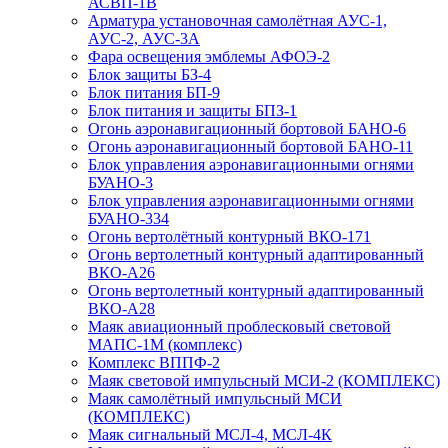
АСВП-1В
Арматура установочная самолётная АУС-1,
АУС-2, АУС-3А
Фара освещения эмблемы АФОЭ-2
Блок защиты БЗ-4
Блок питания БП-9
Блок питания и защиты БПЗ-1
Огонь аэронавигационный бортовой БАНО-6
Огонь аэронавигационный бортовой БАНО-11
Блок управления аэронавигационными огнями
БУАНО-3
Блок управления аэронавигационными огнями
БУАНО-334
Огонь вертолётный контурный ВКО-171
Огонь вертолетный контурный адаптированный
ВКО-А26
Огонь вертолетный контурный адаптированный
ВКО-А28
Маяк авиационный проблесковый световой
МАПС-1М (комплекс)
Комплекс ВППФ-2
Маяк световой импульсный МСИ-2 (КОМПЛЕКС)
Маяк самолётный импульсный МСИ
(КОМПЛЕКС)
Маяк сигнальный МСЛ-4, МСЛ-4К