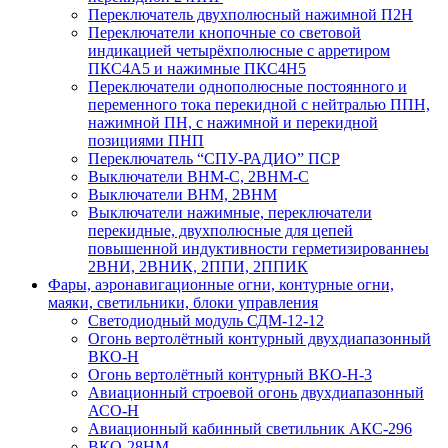
Переключатель двухполюсный нажимной П2Н
Переключатели кнопочные со световой
индикацией четырёхполюсные с арретиром
ПКС4А5 и нажимные ПКС4Н5
Переключатели однополюсные постоянного и
переменного тока перекидной с нейтралью ППН,
нажимной ПН, с нажимной и перекидной
позициями ПНП
Переключатель “СПУ-РАДИО” ПСР
Выключатели ВНМ-С, 2ВНМ-С
Выключатели ВНМ, 2ВНМ
Выключатели нажимные, переключатели
перекидные, двухполюсные для цепей
повышенной индуктивности герметизированнеы
2ВНИ, 2ВНИК, 2ППИ, 2ППИК
Фары, аэронавигационные огни, контyрные огни,
маяки, светильники, блоки управления
Светодиодный модуль СДМ-12-12
Огонь вертолётный контурный двухдиапазонный
ВКО-Н
Огонь вертолётный контурный ВКО-Н-3
Авиационный строевой огонь двухдиапазонный
АСО-Н
Авиационный кабинный светильник АКС-296
ВКО-28НМ