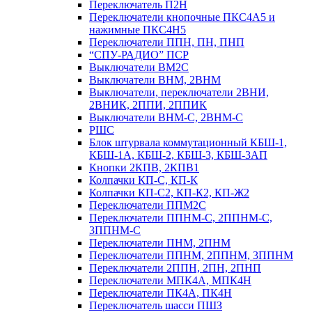
Переключатель П2Н
Переключатели кнопочные ПКС4А5 и
нажимные ПКС4Н5
Переключатели ППН, ПН, ПНП
“СПУ-РАДИО” ПСР
Выключатели ВМ2С
Выключатели ВНМ, 2ВНМ
Выключатели, переключатели 2ВНИ,
2ВНИК, 2ППИ, 2ППИК
Выключатели ВНМ-С, 2ВНМ-С
РШС
Блок штурвала коммутационный КБШ-1,
КБШ-1А, КБШ-2, КБШ-3, КБШ-3АП
Кнопки 2КПВ, 2КПВ1
Колпачки КП-С, КП-К
Колпачки КП-С2, КП-К2, КП-Ж2
Переключатели ППМ2С
Переключатели ППНМ-С, 2ППНМ-С,
3ППНМ-С
Переключатели ПНМ, 2ПНМ
Переключатели ППНМ, 2ППНМ, 3ППНМ
Переключатели 2ППН, 2ПН, 2ПНП
Переключатели МПК4А, МПК4Н
Переключатели ПК4А, ПК4Н
Переключатель шасси ПШЗ