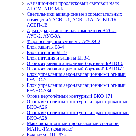
Авиационный проблесковый световой маяк
АПСМ, АПСМ-К
Светильники авиационные вспомогательных
помещений АСВП-1, АСВП-1А, АСВП-1Б,
АСВП-1В
Арматура установочная самолётная АУС-1,
АУС-2, АУС-3А
Фара освещения эмблемы АФОЭ-2
Блок защиты БЗ-4
Блок питания БП-9
Блок питания и защиты БПЗ-1
Огонь аэронавигационный бортовой БАНО-6
Огонь аэронавигационный бортовой БАНО-11
Блок управления аэронавигационными огнями
БУАНО-3
Блок управления аэронавигационными огнями
БУАНО-334
Огонь вертолётный контурный ВКО-171
Огонь вертолетный контурный адаптированный
ВКО-А26
Огонь вертолетный контурный адаптированный
ВКО-А28
Маяк авиационный проблесковый световой
МАПС-1М (комплекс)
Комплекс ВППФ-2