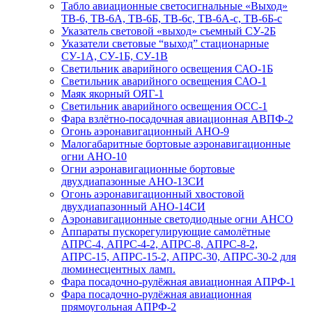
Табло авиационные светосигнальные «Выход»
ТВ-6, ТВ-6А, ТВ-6Б, ТВ-6с, ТВ-6А-с, ТВ-6Б-с
Указатель световой «выход» съемный СУ-2Б
Указатели световые “выход” стационарные
СУ-1А, СУ-1Б, СУ-1В
Светильник аварийного освещения САО-1Б
Светильник аварийного освещения САО-1
Маяк якорный ОЯГ-1
Светильник аварийного освещения ОСС-1
Фара взлётно-посадочная авиационная АВПФ-2
Огонь аэронавигационный АНО-9
Малогабаритные бортовые аэронавигационные
огни АНО-10
Огни аэронавигационные бортовые
двухдиапазонные АНО-13СИ
Огонь аэронавигационный хвостовой
двухдиапазонный АНО-14СИ
Аэронавигационные светодиодные огни АНСО
Аппараты пускорегулирующие самолётные
АПРС-4, АПРС-4-2, АПРС-8, АПРС-8-2,
АПРС-15, АПРС-15-2, АПРС-30, АПРС-30-2 для
люминесцентных ламп.
Фара посадочно-рулёжная авиационная АПРФ-1
Фара посадочно-рулёжная авиационная
прямоугольная АПРФ-2