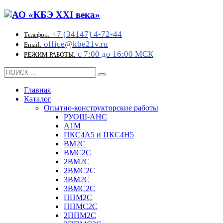
+7 (34147) 4-72-44
Телефон:
office@kbe21v.ru
Email:
с 7:00 до 16:00 МСК
РЕЖИМ РАБОТЫ:
Главная
Каталог
Опытно-конструкторские работы
РУОШ-АНС
А1М
ПКС4А5 и ПКС4Н5
ВМ2С
ВМС2С
2ВМ2С
2ВМС2С
3ВМ2С
3ВМС2С
ППМ2С
ППМС2С
2ППМ2С