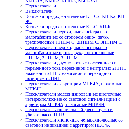
КБШ-1А, КБШ-2, КБШ-3, КБШ-3АП
Переключатели
Выключатели
Колпачки предохранительные КП-С2, КП-К2, КП-
Ж2
Колпачки предохранительные КП-С, КП-К
Переключатели перекидные с нейтралью
малогабаритные со стопором одно-, двух-,
трехполюсные ППНМ-С, 2ППНМ-С, 3ППНМ-С
Переключатели перекидные с нейтралью
малогабаритные одно-, двух-, трехполюсные
ППНМ, 2ППНМ, 3ППНМ
Переключатели двухполюсные постоянного и
переменного тока перекидной с нейтралью 2ППН,
нажимной 2ПН, с нажимной и перекидной
позициями 2ПНП
Переключатели с арретиром МПК4А, нажимные
МПК4Н
Переключатели модернизированные кнопочные
четырехполюсные со световой сигнализацией с
арретиром МПК4А, нажимные МПК4Н
Переключатель специальный для выпуска и
уборки шасси ПШЗ
Переключатели кнопочные четырехполюсные со
световой индикацией с арретиром ПКС4А,