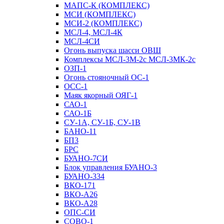
МАПС-К (КОМПЛЕКС)
МСИ (КОМПЛЕКС)
МСИ-2 (КОМПЛЕКС)
МСЛ-4, МСЛ-4К
МСЛ-4СИ
Огонь выпуска шасси ОВШ
Комплексы МСЛ-3М-2с МСЛ-3МК-2с
ОЗП-1
Огонь стояночный ОС-1
ОСС-1
Маяк якорный ОЯГ-1
САО-1
САО-1Б
СУ-1А, СУ-1Б, СУ-1В
БАНО-11
БП3
БРС
БУАНО-7СИ
Блок управления БУАНО-3
БУАНО-334
ВКО-171
ВКО-А26
ВКО-А28
ОПС-СИ
СОВО-1