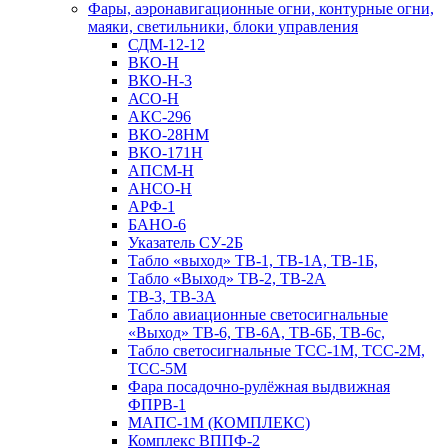
Фары, аэронавигационные огни, контyрные огни,
маяки, светильники, блоки управления
СДМ-12-12
ВКО-Н
ВКО-Н-3
АСО-Н
АКС-296
ВКО-28НМ
ВКО-171Н
АПСМ-Н
АНСО-Н
АРФ-1
БАНО-6
Указатель СУ-2Б
Табло «выход» ТВ-1, ТВ-1А, ТВ-1Б,
Табло «Выход» ТВ-2, ТВ-2А
ТВ-3, ТВ-3А
Табло авиационные светосигнальные
«Выход» ТВ-6, ТВ-6А, ТВ-6Б, ТВ-6с,
Табло светосигнальные ТСС-1М, ТСС-2М,
ТСС-5М
Фара посадочно-рулёжная выдвижная
ФПРВ-1
МАПС-1М (КОМПЛЕКС)
Комплекс ВППФ-2