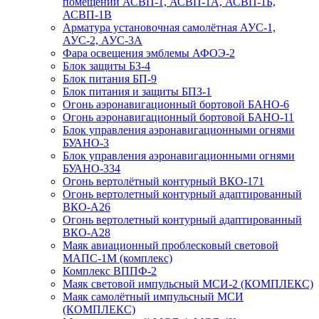
помещений АСВП-1, АСВП-1А, АСВП-1Б,
АСВП-1В
Арматура установочная самолётная АУС-1,
АУС-2, АУС-3А
Фара освещения эмблемы АФОЭ-2
Блок защиты БЗ-4
Блок питания БП-9
Блок питания и защиты БПЗ-1
Огонь аэронавигационный бортовой БАНО-6
Огонь аэронавигационный бортовой БАНО-11
Блок управления аэронавигационными огнями
БУАНО-3
Блок управления аэронавигационными огнями
БУАНО-334
Огонь вертолётный контурный ВКО-171
Огонь вертолетный контурный адаптированный
ВКО-А26
Огонь вертолетный контурный адаптированный
ВКО-А28
Маяк авиационный проблесковый световой
МАПС-1М (комплекс)
Комплекс ВППФ-2
Маяк световой импульсный МСИ-2 (КОМПЛЕКС)
Маяк самолётный импульсный МСИ
(КОМПЛЕКС)