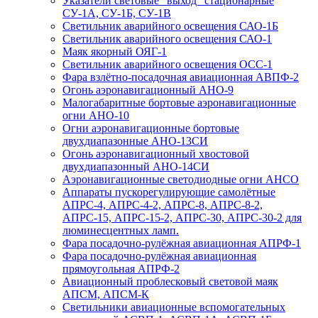
Указатели световые “выход” стационарные
СУ-1А, СУ-1Б, СУ-1В
Светильник аварийного освещения САО-1Б
Светильник аварийного освещения САО-1
Маяк якорный ОЯГ-1
Светильник аварийного освещения ОСС-1
Фара взлётно-посадочная авиационная АВПФ-2
Огонь аэронавигационный АНО-9
Малогабаритные бортовые аэронавигационные
огни АНО-10
Огни аэронавигационные бортовые
двухдиапазонные АНО-13СИ
Огонь аэронавигационный хвостовой
двухдиапазонный АНО-14СИ
Аэронавигационные светодиодные огни АНСО
Аппараты пускорегулирующие самолётные
АПРС-4, АПРС-4-2, АПРС-8, АПРС-8-2,
АПРС-15, АПРС-15-2, АПРС-30, АПРС-30-2 для
люминесцентных ламп.
Фара посадочно-рулёжная авиационная АПРФ-1
Фара посадочно-рулёжная авиационная
прямоугольная АПРФ-2
Авиационный проблесковый световой маяк
АПСМ, АПСМ-К
Светильники авиационные вспомогательных