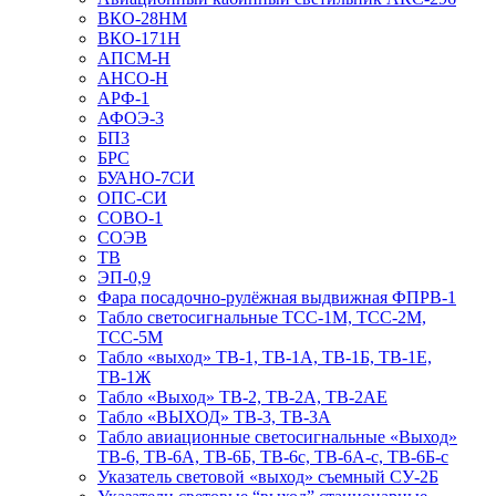
ВКО-28НМ
ВКО-171Н
АПСМ-Н
АНСО-Н
АРФ-1
АФОЭ-3
БП3
БРС
БУАНО-7СИ
ОПС-СИ
СОВО-1
СОЭВ
ТВ
ЭП-0,9
Фара посадочно-рулёжная выдвижная ФПРВ-1
Табло светосигнальные ТСС-1М, ТСС-2М,
ТСС-5М
Табло «выход» ТВ-1, ТВ-1А, ТВ-1Б, ТВ-1Е,
ТВ-1Ж
Табло «Выход» ТВ-2, ТВ-2А, ТВ-2АЕ
Табло «ВЫХОД» ТВ-3, ТВ-3А
Табло авиационные светосигнальные «Выход»
ТВ-6, ТВ-6А, ТВ-6Б, ТВ-6с, ТВ-6А-с, ТВ-6Б-с
Указатель световой «выход» съемный СУ-2Б