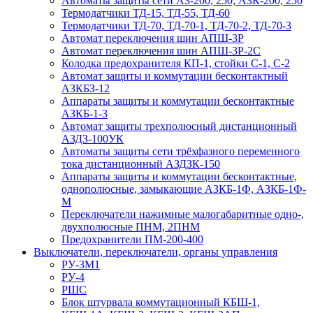
Автоматы защиты сети АЗ-200, 250; АЗК-200, 250
Термодатчики ТД-15, ТД-55, ТД-60
Термодатчики ТД-70, ТД-70-1, ТД-70-2, ТД-70-3
Автомат переключения шин АПШ-3Р
Автомат переключения шин АПШ-3P-2С
Колодка предохранителя КП-1, стойки С-1, С-2
Автомат защиты и коммутации бесконтактный
АЗКБЗ-12
Аппараты защиты и коммутации бесконтактные
АЗКБ-1-3
Автомат защиты трехполюсный дистанционный
АЗДЗ-100УК
Автоматы защиты сети трёхфазного переменного
тока дистанционный АЗДЗК-150
Аппараты защиты и коммутации бесконтактные,
однополюсные, замыкающие АЗКБ-1Ф, АЗКБ-1Ф-
М
Переключатели нажимные малогабаритные одно-,
двухполюсные ПНМ, 2ПНМ
Предохранители ПМ-200-400
Выключатели, переключатели, органы управления
РУ-3М1
РУ-4
РШС
Блок штурвала коммутационный КБШ-1,