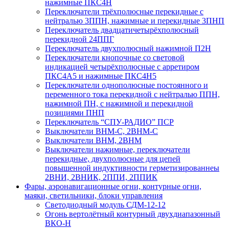
нажимные ПКС4Н
Переключатели трёхполюсные перекидные с
нейтралью 3ППН, нажимные и перекидные 3ПНП
Переключатель двадцатичетырёхполюсный
перекидной 24ППГ
Переключатель двухполюсный нажимной П2Н
Переключатели кнопочные со световой
индикацией четырёхполюсные с арретиром
ПКС4А5 и нажимные ПКС4Н5
Переключатели однополюсные постоянного и
переменного тока перекидной с нейтралью ППН,
нажимной ПН, с нажимной и перекидной
позициями ПНП
Переключатель “СПУ-РАДИО” ПСР
Выключатели ВНМ-С, 2ВНМ-С
Выключатели ВНМ, 2ВНМ
Выключатели нажимные, переключатели
перекидные, двухполюсные для цепей
повышенной индуктивности герметизированнеы
2ВНИ, 2ВНИК, 2ППИ, 2ППИК
Фары, аэронавигационные огни, контyрные огни,
маяки, светильники, блоки управления
Светодиодный модуль СДМ-12-12
Огонь вертолётный контурный двухдиапазонный
ВКО-Н