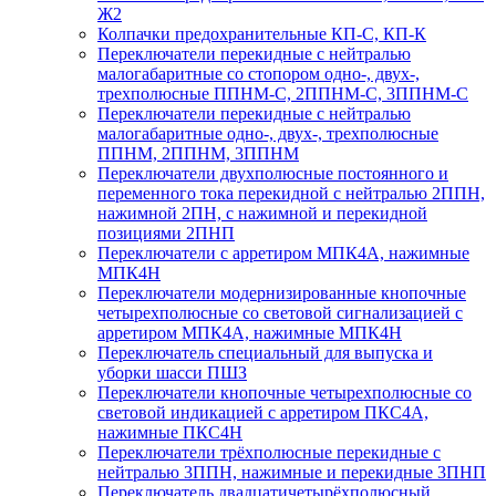
Ж2
Колпачки предохранительные КП-С, КП-К
Переключатели перекидные с нейтралью
малогабаритные со стопором одно-, двух-,
трехполюсные ППНМ-С, 2ППНМ-С, 3ППНМ-С
Переключатели перекидные с нейтралью
малогабаритные одно-, двух-, трехполюсные
ППНМ, 2ППНМ, 3ППНМ
Переключатели двухполюсные постоянного и
переменного тока перекидной с нейтралью 2ППН,
нажимной 2ПН, с нажимной и перекидной
позициями 2ПНП
Переключатели с арретиром МПК4А, нажимные
МПК4Н
Переключатели модернизированные кнопочные
четырехполюсные со световой сигнализацией с
арретиром МПК4А, нажимные МПК4Н
Переключатель специальный для выпуска и
уборки шасси ПШЗ
Переключатели кнопочные четырехполюсные со
световой индикацией с арретиром ПКС4А,
нажимные ПКС4Н
Переключатели трёхполюсные перекидные с
нейтралью 3ППН, нажимные и перекидные 3ПНП
Переключатель двадцатичетырёхполюсный