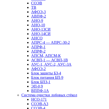
СОЭВ
ТВ
АФОЭ-3
АВПФ-2
АНО-9
АНО-10
АНО-13СИ
АНО-14СИ
АНСО
АПРС-4 — АПРС-30-2
АПРФ-1
АПРФ-2
АПСМ, АПСМ-К
АСВП-1 — АСВП-1В
АУС-1, АУС-2, АУС-3А
АФОЭ-2
Блок защиты БЗ-4
Блок питания БП-9
Блок БПЗ-1
ЭП-0,9
ВППФ-1А
Система очистки лобовых стёкол
НСО-171
СОЭВ-А3
СОЭВ-4