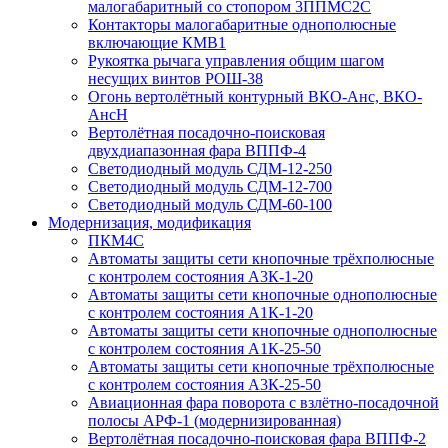
малогабаритный со стопором 3ППМС2С
Контакторы малогабаритные однополюсные
включающие КМВ1
Рукоятка рычага управления общим шагом
несущих винтов РОШ-38
Огонь вертолётный контурный ВКО-Анс, ВКО-
АнсН
Вертолётная посадочно-поисковая
двухдиапазонная фара ВППФ-4
Светодиодный модуль СДМ-12-250
Светодиодный модуль СДМ-12-700
Светодиодный модуль СДМ-60-100
Модернизация, модификация
ПКМ4С
Автоматы защиты сети кнопочные трёхполюсные
с контролем состояния А3К-1-20
Автоматы защиты сети кнопочные однополюсные
с контролем состояния А1К-1-20
Автоматы защиты сети кнопочные однополюсные
с контролем состояния А1К-25-50
Автоматы защиты сети кнопочные трёхполюсные
с контролем состояния А3К-25-50
Авиационная фара поворота с взлётно-посадочной
полосы АРФ-1 (модернизированная)
Вертолётная посадочно-поисковая фара ВППФ-2