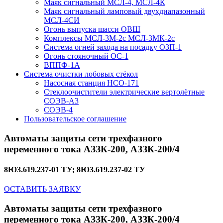
Маяк сигнальный МСЛ-4, МСЛ-4К
Маяк сигнальный ламповый двухдиапазонный
МСЛ-4СИ
Огонь выпуска шасси ОВШ
Комплексы МСЛ-3М-2с МСЛ-3МК-2с
Система огней захода на посадку ОЗП-1
Огонь стояночный ОС-1
ВППФ-1А
Система очистки лобовых стёкол
Насосная станция НСО-171
Стеклоочистители электрические вертолётные
СОЭВ-А3
СОЭВ-4
Пользовательское соглашение
Автоматы защиты сети трехфазного
переменного тока АЗЗК-200, АЗЗК-200/4
8Ю3.619.237-01 ТУ; 8Ю3.619.237-02 ТУ
ОСТАВИТЬ ЗАЯВКУ
Автоматы защиты сети трехфазного
переменного тока АЗЗК-200, АЗЗК-200/4