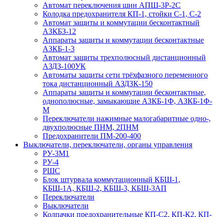
Автомат переключения шин АПШ-3P-2С
Колодка предохранителя КП-1, стойки С-1, С-2
Автомат защиты и коммутации бесконтактный
АЗКБЗ-12
Аппараты защиты и коммутации бесконтактные
АЗКБ-1-3
Автомат защиты трехполюсный дистанционный
АЗДЗ-100УК
Автоматы защиты сети трёхфазного переменного
тока дистанционный АЗДЗК-150
Аппараты защиты и коммутации бесконтактные,
однополюсные, замыкающие АЗКБ-1Ф, АЗКБ-1Ф-
М
Переключатели нажимные малогабаритные одно-,
двухполюсные ПНМ, 2ПНМ
Предохранители ПМ-200-400
Выключатели, переключатели, органы управления
РУ-3М1
РУ-4
РШС
Блок штурвала коммутационный КБШ-1,
КБШ-1А, КБШ-2, КБШ-3, КБШ-3АП
Переключатели
Выключатели
Колпачки предохранительные КП-С2, КП-К2, КП-