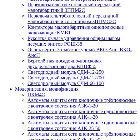
Переключатель трёхполюсный перекидной
малогабаритный 3ППМ2С
Перключатель трёхполюсный перекидной
малогабаритный со стопором 3ППМС2С
Контакторы малогабаритные однополюсные
включающие КМВ1
Рукоятка рычага управления общим шагом
несущих винтов РОШ-38
Огонь вертолётный контурный ВКО-Анс, ВКО-
АнсН
Вертолётная посадочно-поисковая
двухдиапазонная фара ВППФ-4
Светодиодный модуль СДМ-12-250
Светодиодный модуль СДМ-12-700
Светодиодный модуль СДМ-60-100
Модернизация, модификация
ПКМ4С
Автоматы защиты сети кнопочные трёхполюсные
с контролем состояния А3К-1-20
Автоматы защиты сети кнопочные однополюсные
с контролем состояния А1К-1-20
Автоматы защиты сети кнопочные однополюсные
с контролем состояния А1К-25-50
Автоматы защиты сети кнопочные трёхполюсные
с контролем состояния А3К-25-50