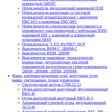
перекидной 24ППГ
Переключатель двухполюсный нажимной П2Н
Переключатели кнопочные со световой
индикацией четырёхполюсные с арретиром
ПКС4А5 и нажимные ПКС4Н5
Переключатели однополюсные постоянного и
переменного тока перекидной с нейтралью ППН,
нажимной ПН, с нажимной и перекидной
позициями ПНП
Переключатель “СПУ-РАДИО” ПСР
Выключатели ВНМ-С, 2ВНМ-С
Выключатели ВНМ, 2ВНМ
Выключатели нажимные, переключатели
перекидные, двухполюсные для цепей
повышенной индуктивности герметизированнеы
2ВНИ, 2ВНИК, 2ППИ, 2ППИК
Фары, аэронавигационные огни, контyрные огни,
маяки, светильники, блоки управления
Светодиодный модуль СДМ-12-12
Огонь вертолётный контурный двухдиапазонный
ВКО-Н
Огонь вертолётный контурный ВКО-Н-3
Авиационный строевой огонь двухдиапазонный
АСО-Н
Авиационный кабинный светильник АКС-296