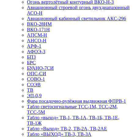
Огонь вертолётный контурный ВКО-Н-3
Авиационный строевой огонь двухдиапазонный
АСО-Н
Авиационный кабинный светильник АКС-296
ВКО-28НМ
ВКО-171Н
АПСМ-Н
АНСО-Н
АРФ-1
АФОЭ-3
БП3
БРС
БУАНО-7СИ
ОПС-СИ
СОВО-1
СОЭВ
ТВ
ЭП-0,9
Фара посадочно-рулёжная выдвижная ФПРВ-1
Табло светосигнальные ТСС-1М, ТСС-2М,
ТСС-5М
Табло «выход» ТВ-1, ТВ-1А, ТВ-1Б, ТВ-1Е,
ТВ-1Ж
Табло «Выход» ТВ-2, ТВ-2А, ТВ-2АЕ
Табло «ВЫХОД» ТВ-3, ТВ-3А