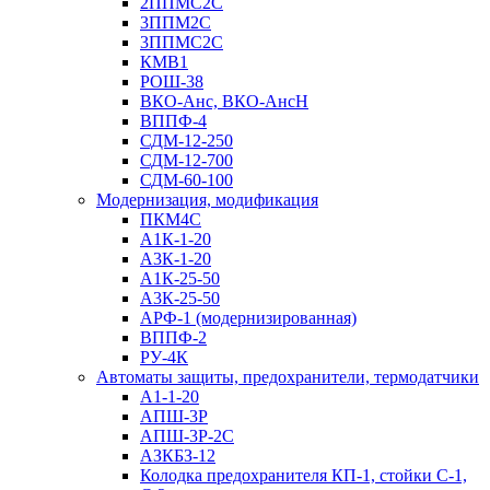
2ППМС2С
3ППМ2С
3ППМС2С
КМВ1
РОШ-38
ВКО-Анс, ВКО-АнсН
ВППФ-4
СДМ-12-250
СДМ-12-700
СДМ-60-100
Модернизация, модификация
ПКМ4С
А1К-1-20
А3К-1-20
А1К-25-50
А3К-25-50
АРФ-1 (модернизированная)
ВППФ-2
РУ-4К
Автоматы защиты, предохранители, термодатчики
А1-1-20
АПШ-3Р
АПШ-3P-2С
АЗКБЗ-12
Колодка предохранителя КП-1, стойки С-1,