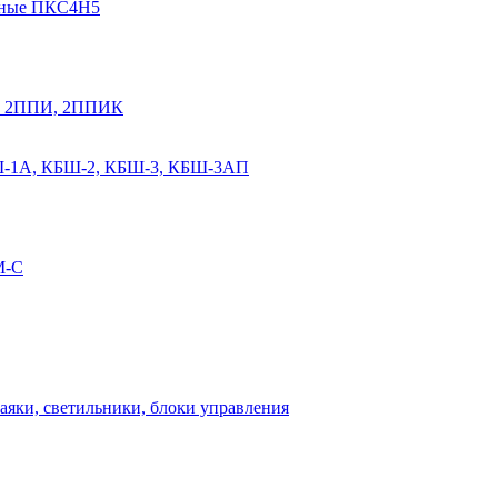
мные ПКС4Н5
К, 2ППИ, 2ППИК
Ш-1А, КБШ-2, КБШ-3, КБШ-3АП
М-С
аяки, светильники, блоки управления