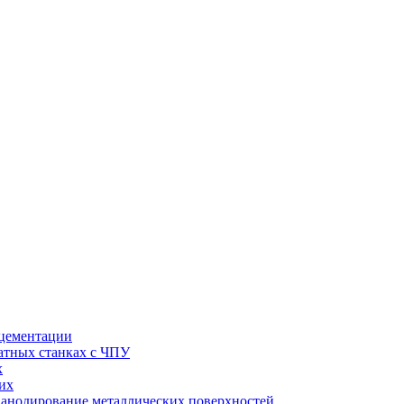
 цементации
натных станках с ЧПУ
х
их
 анодирование металлических поверхностей