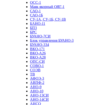
ОСС-1
Маяк якорный ОЯГ-1
САО-1
САО-1Б
СУ-1А, СУ-1Б, СУ-1В
БАНО-11
БП3
БРС
БУАНО-7СИ
Блок управления БУАНО-3
БУАНО-334
ВКО-171
ВКО-А26
ВКО-А28
ОПС-СИ
СОВО-1
СОЭВ
ТВ
АФОЭ-3
АВПФ-2
АНО-9
АНО-10
АНО-13СИ
АНО-14СИ
АНСО