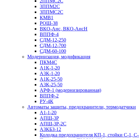
2ППМС2С
3ППМ2С
3ППМС2С
КМВ1
РОШ-38
ВКО-Анс, ВКО-АнсН
ВППФ-4
СДМ-12-250
СДМ-12-700
СДМ-60-100
Модернизация, модификация
ПКМ4С
А1К-1-20
А3К-1-20
А1К-25-50
А3К-25-50
АРФ-1 (модернизированная)
ВППФ-2
РУ-4К
Автоматы защиты, предохранители, термодатчики
А1-1-20
АПШ-3Р
АПШ-3P-2С
АЗКБЗ-12
Колодка предохранителя КП-1, стойки С-1, С-