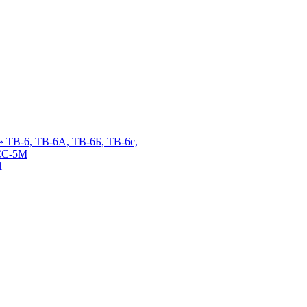
 ТВ-6, ТВ-6А, ТВ-6Б, ТВ-6с,
СС-5М
1