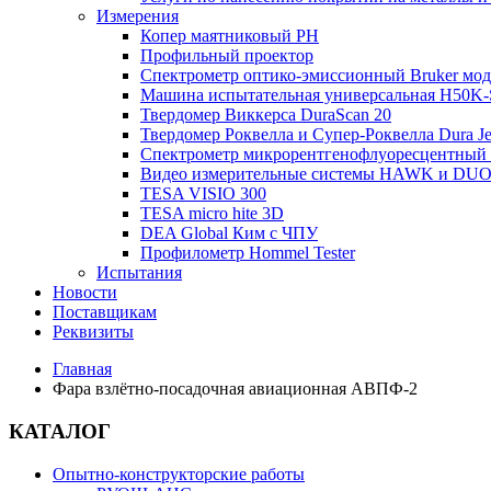
Измерения
Копер маятниковый РН
Профильный проектор
Спектрометр оптико-эмиссионный Bruker мод
Машина испытательная универсальная H50K-S-
Твердомер Виккерса DuraScan 20
Твердомер Роквелла и Супер-Роквелла Dura Je
Спектрометр микрорентгенофлуоресцентны
Видео измерительные системы HAWK и DUO S
TESA VISIO 300
TESA micro hite 3D
DEA Global Ким с ЧПУ
Профилометр Hommel Tester
Испытания
Новости
Поставщикам
Реквизиты
Главная
Фара взлётно-посадочная авиационная АВПФ-2
КАТАЛОГ
Опытно-конструкторские работы