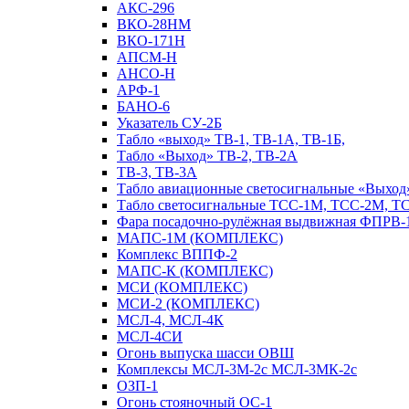
АКС-296
ВКО-28НМ
ВКО-171Н
АПСМ-Н
АНСО-Н
АРФ-1
БАНО-6
Указатель СУ-2Б
Табло «выход» ТВ-1, ТВ-1А, ТВ-1Б,
Табло «Выход» ТВ-2, ТВ-2А
ТВ-3, ТВ-3А
Табло авиационные светосигнальные «Выход»
Табло светосигнальные ТСС-1М, ТСС-2М, Т
Фара посадочно-рулёжная выдвижная ФПРВ-
МАПС-1М (КОМПЛЕКС)
Комплекс ВППФ-2
МАПС-К (КОМПЛЕКС)
МСИ (КОМПЛЕКС)
МСИ-2 (КОМПЛЕКС)
МСЛ-4, МСЛ-4К
МСЛ-4СИ
Огонь выпуска шасси ОВШ
Комплексы МСЛ-3М-2с МСЛ-3МК-2с
ОЗП-1
Огонь стояночный ОС-1