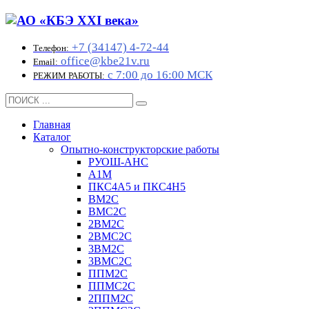
+7 (34147) 4-72-44
Телефон:
office@kbe21v.ru
Email:
с 7:00 до 16:00 МСК
РЕЖИМ РАБОТЫ:
Главная
Каталог
Опытно-конструкторские работы
РУОШ-АНС
А1М
ПКС4А5 и ПКС4Н5
ВМ2С
ВМС2С
2ВМ2С
2ВМС2С
3ВМ2С
3ВМС2С
ППМ2С
ППМС2С
2ППМ2С