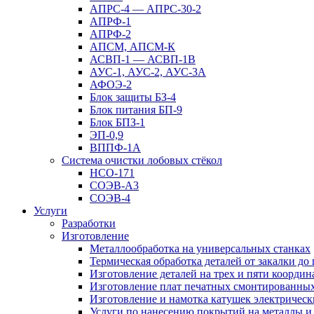
АПРС-4 — АПРС-30-2
АПРФ-1
АПРФ-2
АПСМ, АПСМ-К
АСВП-1 — АСВП-1В
АУС-1, АУС-2, АУС-3А
АФОЭ-2
Блок защиты БЗ-4
Блок питания БП-9
Блок БПЗ-1
ЭП-0,9
ВППФ-1А
Система очистки лобовых стёкол
НСО-171
СОЭВ-А3
СОЭВ-4
Услуги
Разработки
Изготовление
Металлообработка на универсальных станках
Термическая обработка деталей от закалки до
Изготовление деталей на трех и пяти коорди
Изготовление плат печатных смонтированны
Изготовление и намотка катушек электрическ
Услуги по нанесению покрытий на металлы и