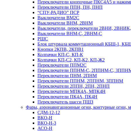
Переключатели кнопочные ПКС4А5 и нажи
Переключатели ППН, ПН, ПНП
“СПУ-РАДИО” ПСР
Выключатели ВМ2С
Выключатели ВНМ, 2ВНМ
Выключатели, переключатели 2ВНИ, 2ВНИ
Выключатели ВНМ-С, 2ВНМ-С
РШС
Блок штурвала коммутационный КБШ-1, КБ
Кнопки 2КПВ, 2КПВ1
Колпачки КП-С, КП-К
Колпачки КП-С2, КП-К2, КП-Ж2
Переключатели ППМ2С
Переключатели ППНМ-С, 2ППНМ-С, 3ППН
Переключатели ПНМ, 2ПНМ
Переключатели ППНМ, 2ППНМ, 3ППНМ
Переключатели 2ППН, 2ПН, 2ПНП
Переключатели МПК4А, МПК4Н
Переключатели ПК4А, ПК4Н
Переключатель шасси ПШЗ
Фары, аэронавигационные огни, контyрные огни, м
СДМ-12-12
ВКО-Н
ВКО-Н-3
АСО-Н