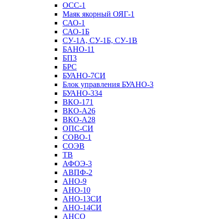
ОСС-1
Маяк якорный ОЯГ-1
САО-1
САО-1Б
СУ-1А, СУ-1Б, СУ-1В
БАНО-11
БП3
БРС
БУАНО-7СИ
Блок управления БУАНО-3
БУАНО-334
ВКО-171
ВКО-А26
ВКО-А28
ОПС-СИ
СОВО-1
СОЭВ
ТВ
АФОЭ-3
АВПФ-2
АНО-9
АНО-10
АНО-13СИ
АНО-14СИ
АНСО