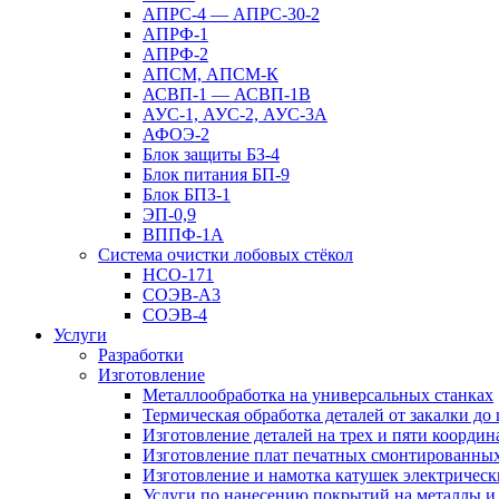
АПРС-4 — АПРС-30-2
АПРФ-1
АПРФ-2
АПСМ, АПСМ-К
АСВП-1 — АСВП-1В
АУС-1, АУС-2, АУС-3А
АФОЭ-2
Блок защиты БЗ-4
Блок питания БП-9
Блок БПЗ-1
ЭП-0,9
ВППФ-1А
Система очистки лобовых стёкол
НСО-171
СОЭВ-А3
СОЭВ-4
Услуги
Разработки
Изготовление
Металлообработка на универсальных станках
Термическая обработка деталей от закалки до
Изготовление деталей на трех и пяти коорди
Изготовление плат печатных смонтированны
Изготовление и намотка катушек электрическ
Услуги по нанесению покрытий на металлы и