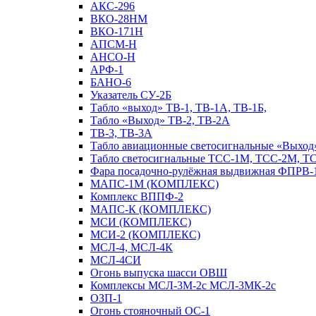
АКС-296
ВКО-28НМ
ВКО-171Н
АПСМ-Н
АНСО-Н
АРФ-1
БАНО-6
Указатель СУ-2Б
Табло «выход» ТВ-1, ТВ-1А, ТВ-1Б,
Табло «Выход» ТВ-2, ТВ-2А
ТВ-3, ТВ-3А
Табло авиационные светосигнальные «Выход»
Табло светосигнальные ТСС-1М, ТСС-2М, Т
Фара посадочно-рулёжная выдвижная ФПРВ-
МАПС-1М (КОМПЛЕКС)
Комплекс ВППФ-2
МАПС-К (КОМПЛЕКС)
МСИ (КОМПЛЕКС)
МСИ-2 (КОМПЛЕКС)
МСЛ-4, МСЛ-4К
МСЛ-4СИ
Огонь выпуска шасси ОВШ
Комплексы МСЛ-3М-2с МСЛ-3МК-2с
ОЗП-1
Огонь стояночный ОС-1