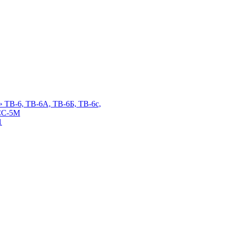
 ТВ-6, ТВ-6А, ТВ-6Б, ТВ-6с,
СС-5М
1