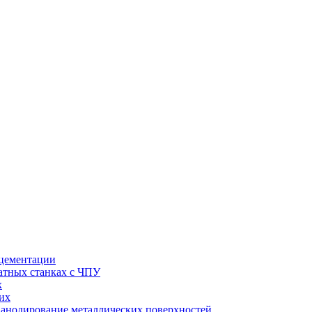
 цементации
натных станках с ЧПУ
х
их
 анодирование металлических поверхностей