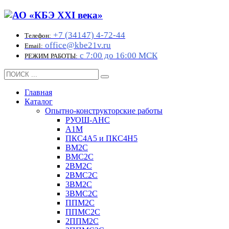
+7 (34147) 4-72-44
Телефон:
office@kbe21v.ru
Email:
с 7:00 до 16:00 МСК
РЕЖИМ РАБОТЫ:
Главная
Каталог
Опытно-конструкторские работы
РУОШ-АНС
А1М
ПКС4А5 и ПКС4Н5
ВМ2С
ВМС2С
2ВМ2С
2ВМС2С
3ВМ2С
3ВМС2С
ППМ2С
ППМС2С
2ППМ2С