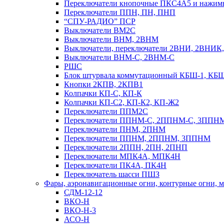
Переключатели кнопочные ПКС4А5 и нажи
Переключатели ППН, ПН, ПНП
“СПУ-РАДИО” ПСР
Выключатели ВМ2С
Выключатели ВНМ, 2ВНМ
Выключатели, переключатели 2ВНИ, 2ВНИ
Выключатели ВНМ-С, 2ВНМ-С
РШС
Блок штурвала коммутационный КБШ-1, КБ
Кнопки 2КПВ, 2КПВ1
Колпачки КП-С, КП-К
Колпачки КП-С2, КП-К2, КП-Ж2
Переключатели ППМ2С
Переключатели ППНМ-С, 2ППНМ-С, 3ППН
Переключатели ПНМ, 2ПНМ
Переключатели ППНМ, 2ППНМ, 3ППНМ
Переключатели 2ППН, 2ПН, 2ПНП
Переключатели МПК4А, МПК4Н
Переключатели ПК4А, ПК4Н
Переключатель шасси ПШЗ
Фары, аэронавигационные огни, контyрные огни, м
СДМ-12-12
ВКО-Н
ВКО-Н-3
АСО-Н