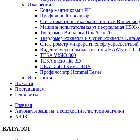
Измерения
Копер маятниковый РН
Профильный проектор
Спектрометр оптико-эмиссионный Bruker мод
Машина испытательная универсальная H50K-S-
Твердомер Виккерса DuraScan 20
Твердомер Роквелла и Супер-Роквелла Dura Je
Спектрометр микрорентгенофлуоресцентны
Видео измерительные системы HAWK и DUO S
TESA VISIO 300
TESA micro hite 3D
DEA Global Ким с ЧПУ
Профилометр Hommel Tester
Испытания
Новости
Поставщикам
Реквизиты
Главная
Автоматы защиты, предохранители, термодатчики
АЗД3
КАТАЛОГ