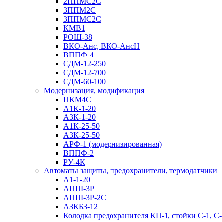
2ППМС2С
3ППМ2С
3ППМС2С
КМВ1
РОШ-38
ВКО-Анс, ВКО-АнсН
ВППФ-4
СДМ-12-250
СДМ-12-700
СДМ-60-100
Модернизация, модификация
ПКМ4С
А1К-1-20
А3К-1-20
А1К-25-50
А3К-25-50
АРФ-1 (модернизированная)
ВППФ-2
РУ-4К
Автоматы защиты, предохранители, термодатчики
А1-1-20
АПШ-3Р
АПШ-3P-2С
АЗКБЗ-12
Колодка предохранителя КП-1, стойки С-1, С-