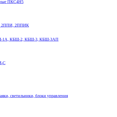
мные ПКС4Н5
К, 2ППИ, 2ППИК
Ш-1А, КБШ-2, КБШ-3, КБШ-3АП
М-С
аяки, светильники, блоки управления