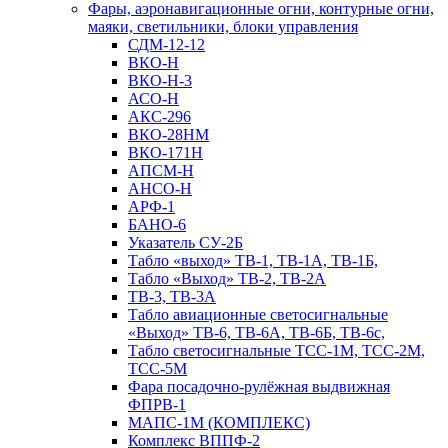
Фары, аэронавигационные огни, контyрные огни,
маяки, светильники, блоки управления
СДМ-12-12
ВКО-Н
ВКО-Н-3
АСО-Н
АКС-296
ВКО-28НМ
ВКО-171Н
АПСМ-Н
АНСО-Н
АРФ-1
БАНО-6
Указатель СУ-2Б
Табло «выход» ТВ-1, ТВ-1А, ТВ-1Б,
Табло «Выход» ТВ-2, ТВ-2А
ТВ-3, ТВ-3А
Табло авиационные светосигнальные
«Выход» ТВ-6, ТВ-6А, ТВ-6Б, ТВ-6с,
Табло светосигнальные ТСС-1М, ТСС-2М,
ТСС-5М
Фара посадочно-рулёжная выдвижная
ФПРВ-1
МАПС-1М (КОМПЛЕКС)
Комплекс ВППФ-2