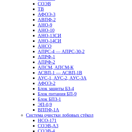
СОЭВ
ТВ
АФОЭ-3
АВПФ-2
АНО-9
АНО-10
АНО-13СИ
АНО-14СИ
АНСО
АПРС-4 — АПРС-30-2
АПРФ-1
АПРФ-2
АПСМ, АПСМ-К
АСВП-1 — АСВП-1В
АУС-1, АУС-2, АУС-3А
АФОЭ-2
Блок защиты БЗ-4
Блок питания БП-9
Блок БПЗ-1
ЭП-0,9
ВППФ-1А
Система очистки лобовых стёкол
НСО-171
СОЭВ-А3
СОЭВ-4