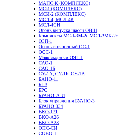
МАПС-К (КОМПЛЕКС)
МСИ (КОМПЛЕКС)
МСИ-2 (КОМПЛЕКС)
МСЛ-4, МСЛ-4К
МСЛ-4СИ
Огонь выпуска шасси ОВШ
Комплексы МСЛ-3М-2с МСЛ-3МК-2с
ОЗП-1
Огонь стояночный ОС-1
ОСС-1
Маяк якорный ОЯГ-1
САО-1
САО-1Б
СУ-1А, СУ-1Б, СУ-1В
БАНО-11
БП3
БРС
БУАНО-7СИ
Блок управления БУАНО-3
БУАНО-334
ВКО-171
ВКО-А26
ВКО-А28
ОПС-СИ
СОВО-1