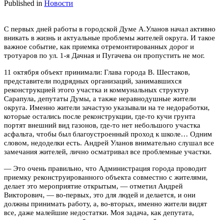
Published in
Новости
С первых дней работы в городской Думе А.Уланов начал активно
вникать в жизнь и актуальные проблемы жителей округа. И такое
важное событие, как приемка отремонтированных дорог и
тротуаров по ул. 1-я Дачная и Пугачева он пропустить не мог.
11 октября объект принимали: Глава города В. Шестаков,
представители подрядных организаций, занимавшихся
реконструкцией этого участка и коммунальных структур
Сарапула, депутаты Думы, а также неравнодушные жители
округа. Именно жители зачастую указывали на те недоработки,
которые остались после реконструкции, где-то кучи грунта
портят внешний вид газонов, где-то нет небольшого участка
асфальта, чтобы был благоустроенный проход к школе… Одним
словом, недоделки есть. Андрей Уланов внимательно слушал все
замечания жителей, лично осматривал все проблемные участки.
— Это очень правильно, что Администрация города проводит
приемку реконструированного объекта совместно с жителями,
делает это мероприятие открытым, — отметил Андрей
Викторович, — во-первых, это для людей и делается, и они
должны принимать работу, а, во-вторых, именно жители видят
все, даже малейшие недостатки. Моя задача, как депутата,