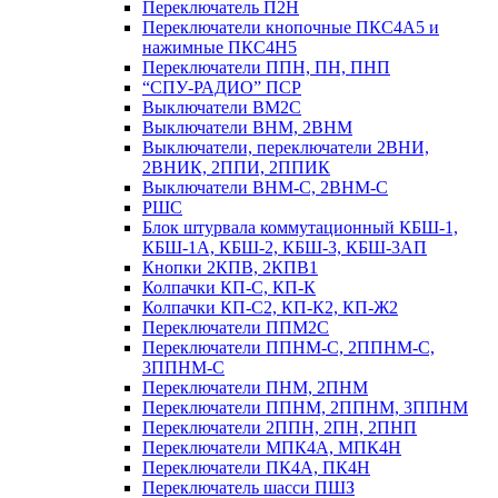
Переключатель П2Н
Переключатели кнопочные ПКС4А5 и
нажимные ПКС4Н5
Переключатели ППН, ПН, ПНП
“СПУ-РАДИО” ПСР
Выключатели ВМ2С
Выключатели ВНМ, 2ВНМ
Выключатели, переключатели 2ВНИ,
2ВНИК, 2ППИ, 2ППИК
Выключатели ВНМ-С, 2ВНМ-С
РШС
Блок штурвала коммутационный КБШ-1,
КБШ-1А, КБШ-2, КБШ-3, КБШ-3АП
Кнопки 2КПВ, 2КПВ1
Колпачки КП-С, КП-К
Колпачки КП-С2, КП-К2, КП-Ж2
Переключатели ППМ2С
Переключатели ППНМ-С, 2ППНМ-С,
3ППНМ-С
Переключатели ПНМ, 2ПНМ
Переключатели ППНМ, 2ППНМ, 3ППНМ
Переключатели 2ППН, 2ПН, 2ПНП
Переключатели МПК4А, МПК4Н
Переключатели ПК4А, ПК4Н
Переключатель шасси ПШЗ