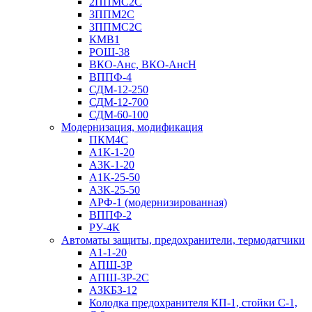
2ППМС2С
3ППМ2С
3ППМС2С
КМВ1
РОШ-38
ВКО-Анс, ВКО-АнсН
ВППФ-4
СДМ-12-250
СДМ-12-700
СДМ-60-100
Модернизация, модификация
ПКМ4С
А1К-1-20
А3К-1-20
А1К-25-50
А3К-25-50
АРФ-1 (модернизированная)
ВППФ-2
РУ-4К
Автоматы защиты, предохранители, термодатчики
А1-1-20
АПШ-3Р
АПШ-3P-2С
АЗКБЗ-12
Колодка предохранителя КП-1, стойки С-1,