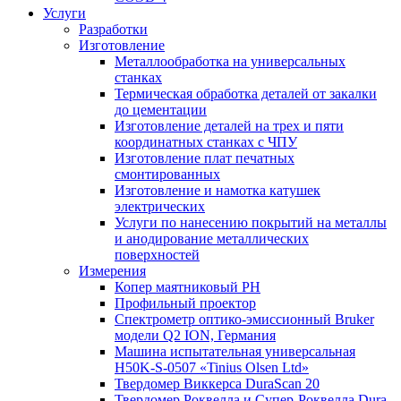
Услуги
Разработки
Изготовление
Металлообработка на универсальных
станках
Термическая обработка деталей от закалки
до цементации
Изготовление деталей на трех и пяти
координатных станках с ЧПУ
Изготовление плат печатных
смонтированных
Изготовление и намотка катушек
электрических
Услуги по нанесению покрытий на металлы
и анодирование металлических
поверхностей
Измерения
Копер маятниковый РН
Профильный проектор
Спектрометр оптико-эмиссионный Bruker
модели Q2 ION, Германия
Машина испытательная универсальная
H50K-S-0507 «Tinius Olsen Ltd»
Твердомер Виккерса DuraScan 20
Твердомер Роквелла и Супер-Роквелла Dura