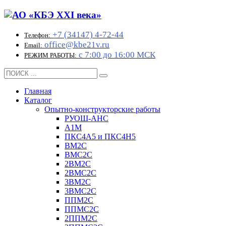
+7 (34147) 4-72-44
Телефон:
office@kbe21v.ru
Email:
с 7:00 до 16:00 МСК
РЕЖИМ РАБОТЫ:
Главная
Каталог
Опытно-конструкторские работы
РУОШ-АНС
А1М
ПКС4А5 и ПКС4Н5
ВМ2С
ВМС2С
2ВМ2С
2ВМС2С
3ВМ2С
3ВМС2С
ППМ2С
ППМС2С
2ППМ2С