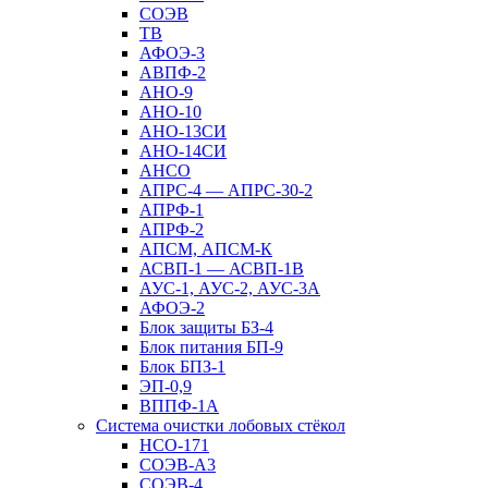
СОЭВ
ТВ
АФОЭ-3
АВПФ-2
АНО-9
АНО-10
АНО-13СИ
АНО-14СИ
АНСО
АПРС-4 — АПРС-30-2
АПРФ-1
АПРФ-2
АПСМ, АПСМ-К
АСВП-1 — АСВП-1В
АУС-1, АУС-2, АУС-3А
АФОЭ-2
Блок защиты БЗ-4
Блок питания БП-9
Блок БПЗ-1
ЭП-0,9
ВППФ-1А
Система очистки лобовых стёкол
НСО-171
СОЭВ-А3
СОЭВ-4