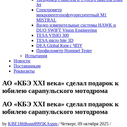
Jet
Спектрометр
микрорентгенофлуоресцентный М1
MISTRAL
Видео измерительные системы HAWK и
DUO SWIFT Vision Engineering
TESA VISIO 300
TESA micro hite 3D
DEA Global Ким с ЧПУ
Профилометр Hommel Tester
Испытания
Новости
Поставщикам
Реквизиты
АО «КБЭ XXI века» сделал подарок к
юбилею сарапульского мотодрома
АО «КБЭ XXI века» сделал подарок к
юбилею сарапульского мотодрома
by
KBE18fdhsnn8995KAspm
/
Четверг, 09 октября 2025
/