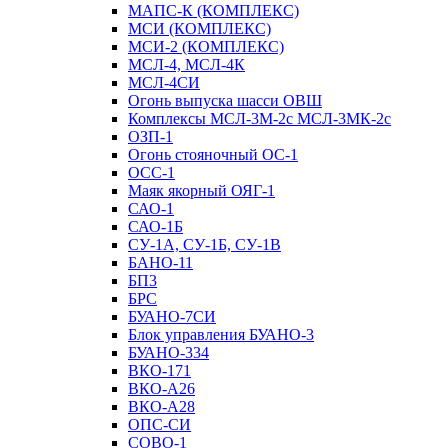
МАПС-К (КОМПЛЕКС)
МСИ (КОМПЛЕКС)
МСИ-2 (КОМПЛЕКС)
МСЛ-4, МСЛ-4К
МСЛ-4СИ
Огонь выпуска шасси ОВШ
Комплексы МСЛ-3М-2с МСЛ-3МК-2с
ОЗП-1
Огонь стояночный ОС-1
ОСС-1
Маяк якорный ОЯГ-1
САО-1
САО-1Б
СУ-1А, СУ-1Б, СУ-1В
БАНО-11
БП3
БРС
БУАНО-7СИ
Блок управления БУАНО-3
БУАНО-334
ВКО-171
ВКО-А26
ВКО-А28
ОПС-СИ
СОВО-1