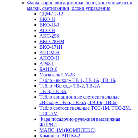
Фары, аэронавигационные огни, контyрные огни,
маяки, светильники, блоки управления
СДМ-12-12
ВКО-Н
ВКО-Н-3
АСО-Н
АКС-296
ВКО-28НМ
ВКО-171Н
АПСМ-Н
АНСО-Н
АРФ-1
БАНО-6
Указатель СУ-2Б
Табло «выход» ТВ-1, ТВ-1А, ТВ-1Б,
Табло «Выход» ТВ-2, ТВ-2А
ТВ-3, ТВ-3А
Табло авиационные светосигнальные
«Выход» ТВ-6, ТВ-6А, ТВ-6Б, ТВ-6с,
Табло светосигнальные ТСС-1М, ТСС-2М,
ТСС-5М
Фара посадочно-рулёжная выдвижная
ФПРВ-1
МАПС-1М (КОМПЛЕКС)
Комплекс ВППФ-2