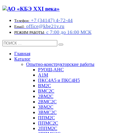
+7 (34147) 4-72-44
Телефон:
office@kbe21v.ru
Email:
с 7:00 до 16:00 МСК
РЕЖИМ РАБОТЫ:
Главная
Каталог
Опытно-конструкторские работы
РУОШ-АНС
А1М
ПКС4А5 и ПКС4Н5
ВМ2С
ВМС2С
2ВМ2С
2ВМС2С
3ВМ2С
3ВМС2С
ППМ2С
ППМС2С
2ППМ2С