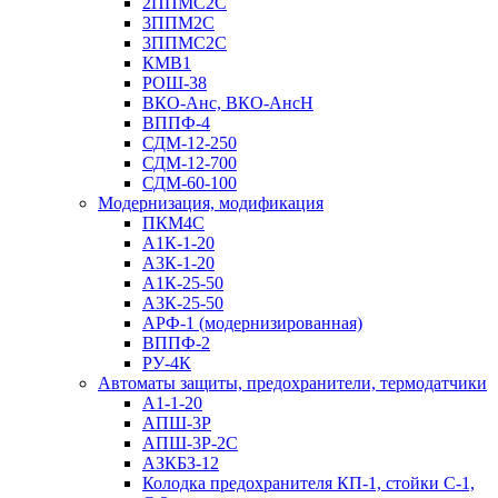
2ППМС2С
3ППМ2С
3ППМС2С
КМВ1
РОШ-38
ВКО-Анс, ВКО-АнсН
ВППФ-4
СДМ-12-250
СДМ-12-700
СДМ-60-100
Модернизация, модификация
ПКМ4С
А1К-1-20
А3К-1-20
А1К-25-50
А3К-25-50
АРФ-1 (модернизированная)
ВППФ-2
РУ-4К
Автоматы защиты, предохранители, термодатчики
А1-1-20
АПШ-3Р
АПШ-3P-2С
АЗКБЗ-12
Колодка предохранителя КП-1, стойки С-1,