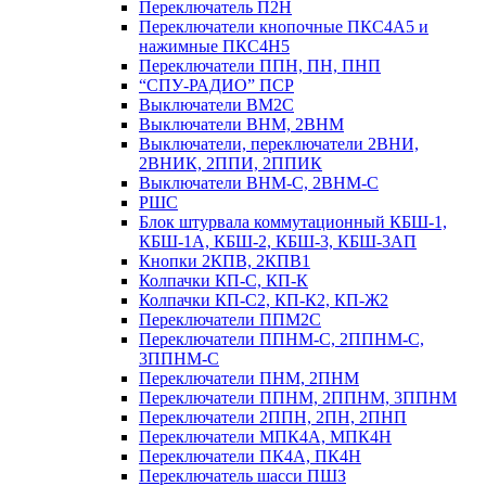
Переключатель П2Н
Переключатели кнопочные ПКС4А5 и
нажимные ПКС4Н5
Переключатели ППН, ПН, ПНП
“СПУ-РАДИО” ПСР
Выключатели ВМ2С
Выключатели ВНМ, 2ВНМ
Выключатели, переключатели 2ВНИ,
2ВНИК, 2ППИ, 2ППИК
Выключатели ВНМ-С, 2ВНМ-С
РШС
Блок штурвала коммутационный КБШ-1,
КБШ-1А, КБШ-2, КБШ-3, КБШ-3АП
Кнопки 2КПВ, 2КПВ1
Колпачки КП-С, КП-К
Колпачки КП-С2, КП-К2, КП-Ж2
Переключатели ППМ2С
Переключатели ППНМ-С, 2ППНМ-С,
3ППНМ-С
Переключатели ПНМ, 2ПНМ
Переключатели ППНМ, 2ППНМ, 3ППНМ
Переключатели 2ППН, 2ПН, 2ПНП
Переключатели МПК4А, МПК4Н
Переключатели ПК4А, ПК4Н
Переключатель шасси ПШЗ