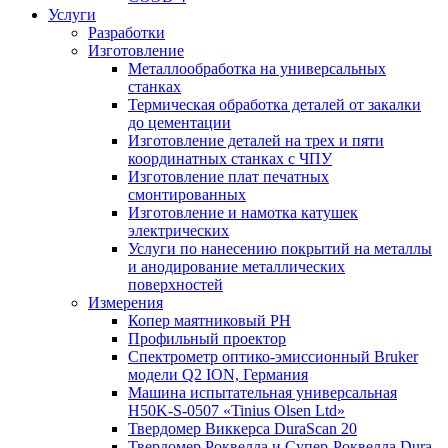
Услуги
Разработки
Изготовление
Металлообработка на универсальных
станках
Термическая обработка деталей от закалки
до цементации
Изготовление деталей на трех и пяти
координатных станках с ЧПУ
Изготовление плат печатных
смонтированных
Изготовление и намотка катушек
электрических
Услуги по нанесению покрытий на металлы
и анодирование металлических
поверхностей
Измерения
Копер маятниковый РН
Профильный проектор
Спектрометр оптико-эмиссионный Bruker
модели Q2 ION, Германия
Машина испытательная универсальная
H50K-S-0507 «Tinius Olsen Ltd»
Твердомер Виккерса DuraScan 20
Твердомер Роквелла и Супер-Роквелла Dura