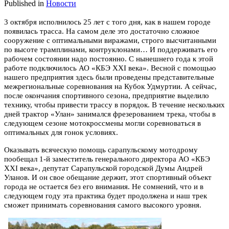
Published in
Новости
3 октября исполнилось 25 лет с того дня, как в нашем городе
появилась трасса. На самом деле это достаточно сложное
сооружение с оптимальными виражами, строго высчитанными
по высоте трамплинами, контруклонами… И поддерживать его
рабочем состоянии надо постоянно. С нынешнего года к этой
работе подключилось АО «КБЭ XXI века». Весной с помощью
нашего предприятия здесь были проведены представительные
межрегиональные соревнования на Кубок Удмуртии. А сейчас,
после окончания спортивного сезона, предприятие выделило
технику, чтобы привести трассу в порядок. В течение нескольких
дней трактор «Улан» занимался фрезерованием трека, чтобы в
следующем сезоне мотокроссмены могли соревноваться в
оптимальных для гонок условиях.
Оказывать всяческую помощь сарапульскому мотодрому
пообещал 1-й заместитель генерального директора АО «КБЭ
XXI века», депутат Сарапульской городской Думы Андрей
Уланов. И он свое обещание держит, этот спортивный объект
города не остается без его внимания. Не сомнений, что и в
следующем году эта практика будет продолжена и наш трек
сможет принимать соревнования самого высокого уровня.