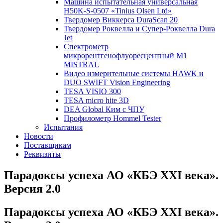
Машина испытательная универсальная
H50K-S-0507 «Tinius Olsen Ltd»
Твердомер Виккерса DuraScan 20
Твердомер Роквелла и Супер-Роквелла Dura
Jet
Спектрометр
микрорентгенофлуоресцентный М1
MISTRAL
Видео измерительные системы HAWK и
DUO SWIFT Vision Engineering
TESA VISIO 300
TESA micro hite 3D
DEA Global Ким с ЧПУ
Профилометр Hommel Tester
Испытания
Новости
Поставщикам
Реквизиты
Парадоксы успеха АО «КБЭ XXI века».
Версия 2.0
Парадоксы успеха АО «КБЭ XXI века».