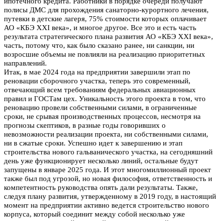
ипотечного кредита. Работники в порядке очереди получают
полисы ДМС для прохождения санаторно-курортного лечения,
путевки в детские лагеря, 75% стоимости которых оплачивает
АО «КБЭ XXI века», и многое другое. Все это и есть часть
результата стратегического плана развития АО «КБЭ XXI века»,
часть, потому что, как было сказано ранее, ни санкции, ни
возросшие объемы не повлияли на реализацию приоритетных
направлений.
Итак, в мае 2024 года на предприятии завершили этап по
реновации сборочного участка, теперь это современный,
отвечающий всем требованиям федеральных авиационных
правил и ГОСТам цех. Уникальность этого проекта в том, что
реновацию провели собственными силами, в ограниченные
сроки, не срывая производственных процессов, несмотря на
прогнозы скептиков, в разные годы говоривших о
невозможности реализации проекта, ни собственными силами,
ни в сжатые сроки. Успешно идет к завершению и этап
строительства нового гальванического участка, на сегодняшний
день уже функционирует несколько линий, остальные будут
запущены в январе 2025 года. И этот многомиллионный проект
также был под угрозой, но новая философия, ответственность и
компетентность руководства опять дали результаты. Также,
следуя плану развития, утвержденному в 2019 году, в настоящий
момент на предприятии активно ведется строительство нового
корпуса, который соединит между собой несколько уже