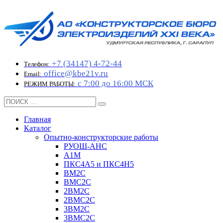
+7 (34147) 4-72-44
Телефон:
office@kbe21v.ru
Email:
с 7:00 до 16:00 МСК
РЕЖИМ РАБОТЫ:
Главная
Каталог
Опытно-конструкторские работы
РУОШ-АНС
А1М
ПКС4А5 и ПКС4Н5
ВМ2С
ВМС2С
2ВМ2С
2ВМС2С
3ВМ2С
3ВМС2С