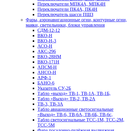
Переключатели МПК4А, МПК4Н
Переключатели ПК4А, ПК4Н
Переключатель шасси ПШЗ
Фары, аэронавигационные огни, контyрные огни,
маяки, светильники, блоки управления
СДМ-12-12
ВКО-Н
ВКО-Н-3
АСО-Н
АКС-296
ВКО-28НМ
ВКО-171Н
АПСМ-Н
АНСО-Н
АРФ-1
БАНО-6
Указатель СУ-2Б
Табло «выход» ТВ-1, ТВ-1А, ТВ-1Б,
Табло «Выход» ТВ-2, ТВ-2А
ТВ-3, ТВ-3А
Табло авиационные светосигнальные
«Выход» ТВ-6, ТВ-6А, ТВ-6Б, ТВ-6с,
Табло светосигнальные ТСС-1М, ТСС-2М,
ТСС-5М
Фара посадочно-рулёжная выдвижная