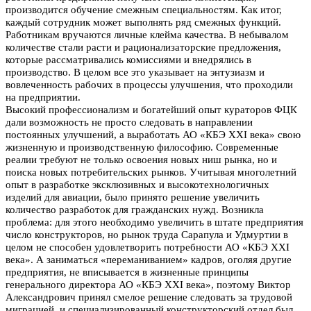
производится обучение смежным специальностям. Как итог,
каждый сотрудник может выполнять ряд смежных функций.
Работникам вручаются личные клейма качества. В небывалом
количестве стали расти и рационализаторские предложения,
которые рассматривались комиссиями и внедрялись в
производство. В целом все это указывает на энтузиазм и
вовлеченность рабочих в процессы улучшения, что проходили
на предприятии.
Высокий профессионализм и богатейший опыт кураторов ФЦК
дали возможность не просто следовать в направлении
постоянных улучшений, а выработать АО «КБЭ XXI века» свою
жизненную и производственную философию. Современные
реалии требуют не только освоения новых ниш рынка, но и
поиска новых потребительских рынков. Учитывая многолетний
опыт в разработке эксклюзивных и высокотехнологичных
изделий для авиации, было принято решение увеличить
количество разработок для гражданских нужд. Возникла
проблема: для этого необходимо увеличить в штате предприятия
число конструкторов, но рынок труда Сарапула и Удмуртии в
целом не способен удовлетворить потребности АО «КБЭ XXI
века». А заниматься «переманиванием» кадров, оголяя другие
предприятия, не вписывается в жизненные принципы
генерального директора АО «КБЭ XXI века», поэтому Виктор
Александрович принял смелое решение следовать за трудовой
миграцией, и специализированный конструкторский отдел был