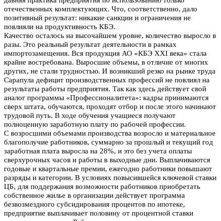
давняя практика предприятия по использованию только
отечественных комплектующих. Что, соответственно, дало
позитивный результат: никакие санкции и ограничения не
повлияли на продуктивность КБЭ.
Качество осталось на высочайшем уровне, количество выросло в
разы. Это реальный результат деятельности в рамках
импортозамещения.
Вся продукция АО «КБЭ XXI века» стала
крайне востребована. Выросшие объемы, в отличие от многих
других, не стали трудностью. И возникший резко на рынке труда
Сарапула дефицит производственных профессий не повлиял на
результаты работы предприятия. Так как здесь действует свой
аналог программы «Профессионалитета»: кадры принимаются
сверх штата, обучаются, проходят отбор и после этого начинают
трудовой путь. В ходе обучения учащиеся получают
полноценную заработную плату по рабочей профессии.
С возросшими объемами производства возросло и материальное
благополучие работников, суммарно за прошлый и текущий год
заработная плата выросла на 28%, и это без учета оплаты
сверхурочных часов и работы в выходные дни. Выплачиваются
годовые и квартальные премии, ежегодно работники повышают
разряды и категории. В условиях повысившейся ключевой ставки
ЦБ, для поддержания возможности работников приобретать
собственное жилье в организации действует программа
безвозмездного субсидирования процентов по ипотеке,
предприятие выплачивает половину от процентной ставки