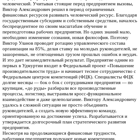
человеческий. Учитывая стоящие перед предприятием вызовы,
Виктор Александрович решил в период ограниченных
финансовых ресурсов развивать человеческий ресурс. Благодаря
государственным субсидиям и собственным средствам, началось
беспрецедентное по своим масштабам обучение и
переподготовка рабочих предприятия. Но одних знаний мало,
необходимо изменение сознания, новая философия. Поэтому
Виктор Уланов проводит ротацию управленческого состава
организации на 85%, делая ставку на молодых руководителей, не
зашоренных, не отягощенных грузом прошлых ошибок и неудач.
И это дает незамедлительный результат. Предприятие одним из
первых в Удмуртии входит в Федеральный проект «Повышение
производительности труда» и начинает тесное сотрудничество с
Федеральным центром компетенций (ФЦК). Специалисты ФЦК
долгие месяцы — бок о бок с сотрудниками предприятия — по
крупицам, «до руды» разбирали все производственные
процессы, логистику, выстраивали кросс-функциональное
взаимодействие и даже целеполагание. Виктору Александровичу
удалось в сложной ситуации не просто объединить
руководителей, а создать новую эффективную команду,
ориентированную на достижение успеха. Разрабатывается и
утверждается долгосрочный план стратегического развития
предприятия.
Несмотря на продолжающиеся финансовые трудности,
работники предприятия получают новые компетенции,