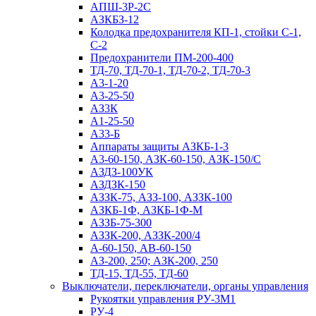
АПШ-3P-2С
АЗКБЗ-12
Колодка предохранителя КП-1, стойки С-1,
С-2
Предохранители ПМ-200-400
ТД-70, ТД-70-1, ТД-70-2, ТД-70-3
А3-1-20
А3-25-50
АЗ3К
А1-25-50
А33-Б
Аппараты защиты АЗКБ-1-3
А3-60-150, АЗК-60-150, АЗК-150/С
АЗДЗ-100УК
АЗДЗК-150
АЗЗК-75, АЗЗ-100, АЗЗК-100
АЗКБ-1Ф, АЗКБ-1Ф-М
АЗЗБ-75-300
АЗЗК-200, АЗЗК-200/4
А-60-150, АВ-60-150
АЗ-200, 250; АЗК-200, 250
ТД-15, ТД-55, ТД-60
Выключатели, переключатели, органы управления
Рукоятки управления РУ-3М1
РУ-4