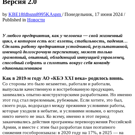
Версия 2.0
by
KBE18fdhsnn8995KAspm
/
Понедельник, 17 июня 2024
/
Published in
Новости
У любого предприятия, как у человека — свой жизненный
цикл, в котором есть все: взлеты, стабильность, падения…
Сделать работу предприятия устойчивой, результативной,
имеющей долгосрочную перспективу, может только
грамотный, опытный, обладающий интуицией управленец,
способный собрать и сплотить вокруг себя команду
единомышленников
Как в 2019-м году АО «КБЭ XXI века» родилось вновь.
Со стороны это было незаметно, работали и работали,
выпускали качественную и востребованную продукцию,
занимались опытно-конструкторскими разработками. Но именно
этот год стал переломным, рубежным. Если хотите, это был,
своего рода, водораздел между прежними условиями работы,
которые уходили в небытие, и условиями новыми, о которых
никто ничего не знал. Ко всему, именно в этот период
заканчивались действия программы перевооружения Российской
Армии, и вместе с этим был разработан план поэтапного
снижения гособоронзаказа: в 2020 году на 17%, в 2025 — на