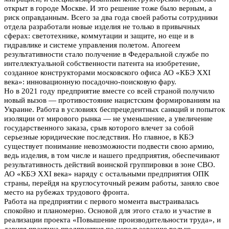
открыт в городе Москве. И это решение тоже было верным, а
риск
оправданным. Всего за два года своей работы сотрудники
отдела разработали новые изделия не только в привычных
сферах: светотехнике, коммутации и защите, но еще и в
гидравлике и системе управления полетом. Апогеем
результативности стало получение в Федеральной службе по
интеллектуальной собственности патента на изобретение,
созданное конструкторами московского офиса АО «КБЭ XXI
века»: инновационную посадочно-поисковую фару.
Но в 2021 году предприятие вместе со всей страной получило
новый вызов — противостояние нацистским формированиям на
Украине. Работа в условиях беспрецедентных санкций и попыток
изоляции от мирового рынка — не уменьшение, а увеличение
государственного заказа, срыв которого влечет за собой
серьезные юридические последствия. Но главное, в КБЭ
существует понимание невозможности подвести свою армию,
ведь изделия, в том числе и нашего предприятия, обеспечивают
результативность действий воинской группировки в зоне СВО.
АО «КБЭ XXI века» наряду с
остальными предприятия ОПК
страны, перейдя на круглосуточный режим работы, заняло свое
место на рубежах трудового фронта.
Работа на предприятии с первого момента выстраивалась
спокойно и планомерно. Основой для этого стало и участие в
реализации проекта «Повышение производительности труда», и