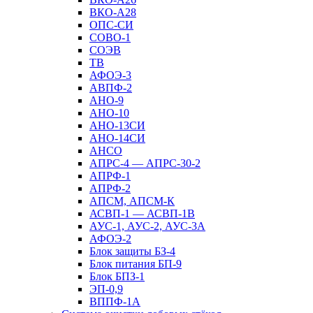
ВКО-А28
ОПС-СИ
СОВО-1
СОЭВ
ТВ
АФОЭ-3
АВПФ-2
АНО-9
АНО-10
АНО-13СИ
АНО-14СИ
АНСО
АПРС-4 — АПРС-30-2
АПРФ-1
АПРФ-2
АПСМ, АПСМ-К
АСВП-1 — АСВП-1В
АУС-1, АУС-2, АУС-3А
АФОЭ-2
Блок защиты БЗ-4
Блок питания БП-9
Блок БПЗ-1
ЭП-0,9
ВППФ-1А