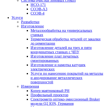
Система очистки лобовых стёкол
НСО-171
СОЭВ-А3
СОЭВ-4
Услуги
Разработки
Изготовление
Металлообработка на универсальных
станках
Термическая обработка деталей от закалки
до цементации
Изготовление деталей на трех и пяти
координатных станках с ЧПУ
Изготовление плат печатных
смонтированных
Изготовление и намотка катушек
электрических
Услуги по нанесению покрытий на металлы
и анодирование металлических
поверхностей
Измерения
Копер маятниковый РН
Профильный проектор
Спектрометр оптико-эмиссионный Bruker
модели Q2 ION, Германия