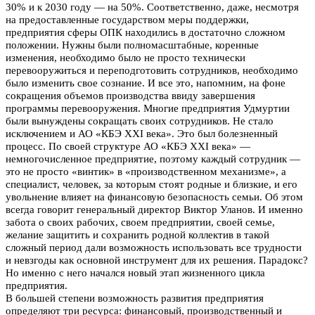
30% и к 2030 году — на 50%. Соответственно, даже, несмотря
на предоставленные государством меры поддержки,
предприятия сферы ОПК находились в достаточно сложном
положении. Нужны были полномасштабные, коренные
изменения, необходимо было не просто технически
перевооружиться и переподготовить сотрудников, необходимо
было изменить свое сознание. И все это, напомним, на фоне
сокращения объемов производства ввиду завершения
программы перевооружения. Многие предприятия Удмуртии
были вынуждены сокращать своих сотрудников. Не стало
исключением и АО «КБЭ XXI века». Это был болезненный
процесс.
По своей структуре АО «КБЭ XXI века» —
немногочисленное предприятие, поэтому каждый сотрудник —
это не просто «винтик» в «производственном механизме», а
специалист, человек, за которым стоят родные и близкие, и его
увольнение влияет на финансовую безопасность семьи. Об этом
всегда говорит генеральный директор Виктор Уланов. И именно
забота о своих рабочих, своем предприятии, своей семье,
желание защитить и сохранить родной коллектив в такой
сложный период дали возможность использовать все трудности
и невзгоды как основной инструмент для их решения. Парадокс?
Но именно с него начался новый
этап жизненного цикла
предприятия.
В большей степени возможность развития предприятия
определяют три ресурса: финансовый, производственный и