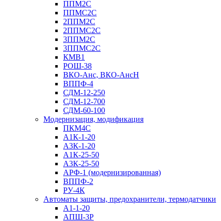
ППМ2С
ППМС2С
2ППМ2С
2ППМС2С
3ППМ2С
3ППМС2С
КМВ1
РОШ-38
ВКО-Анс, ВКО-АнсН
ВППФ-4
СДМ-12-250
СДМ-12-700
СДМ-60-100
Модернизация, модификация
ПКМ4С
А1К-1-20
А3К-1-20
А1К-25-50
А3К-25-50
АРФ-1 (модернизированная)
ВППФ-2
РУ-4К
Автоматы защиты, предохранители, термодатчики
А1-1-20
АПШ-3Р