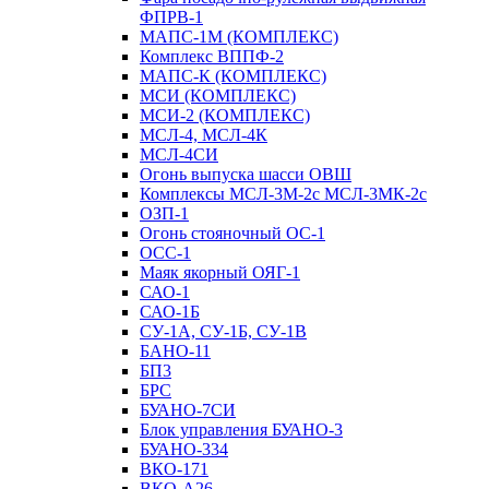
ФПРВ-1
МАПС-1М (КОМПЛЕКС)
Комплекс ВППФ-2
МАПС-К (КОМПЛЕКС)
МСИ (КОМПЛЕКС)
МСИ-2 (КОМПЛЕКС)
МСЛ-4, МСЛ-4К
МСЛ-4СИ
Огонь выпуска шасси ОВШ
Комплексы МСЛ-3М-2с МСЛ-3МК-2с
ОЗП-1
Огонь стояночный ОС-1
ОСС-1
Маяк якорный ОЯГ-1
САО-1
САО-1Б
СУ-1А, СУ-1Б, СУ-1В
БАНО-11
БП3
БРС
БУАНО-7СИ
Блок управления БУАНО-3
БУАНО-334
ВКО-171
ВКО-А26