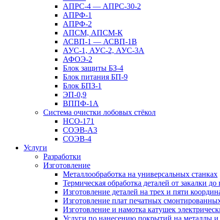
АПРС-4 — АПРС-30-2
АПРФ-1
АПРФ-2
АПСМ, АПСМ-К
АСВП-1 — АСВП-1В
АУС-1, АУС-2, АУС-3А
АФОЭ-2
Блок защиты БЗ-4
Блок питания БП-9
Блок БПЗ-1
ЭП-0,9
ВППФ-1А
Система очистки лобовых стёкол
НСО-171
СОЭВ-А3
СОЭВ-4
Услуги
Разработки
Изготовление
Металлообработка на универсальных станках
Термическая обработка деталей от закалки до
Изготовление деталей на трех и пяти коорди
Изготовление плат печатных смонтированны
Изготовление и намотка катушек электрическ
Услуги по нанесению покрытий на металлы и