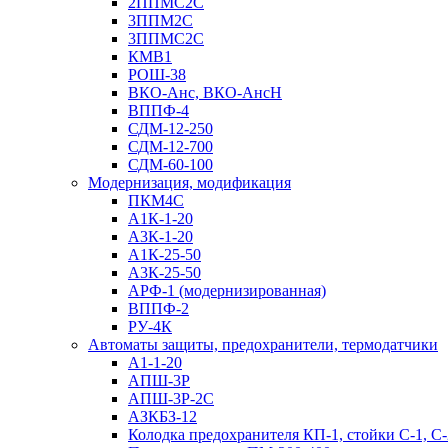
2ППМС2С
3ППМ2С
3ППМС2С
КМВ1
РОШ-38
ВКО-Анс, ВКО-АнсН
ВППФ-4
СДМ-12-250
СДМ-12-700
СДМ-60-100
Модернизация, модификация
ПКМ4С
А1К-1-20
А3К-1-20
А1К-25-50
А3К-25-50
АРФ-1 (модернизированная)
ВППФ-2
РУ-4К
Автоматы защиты, предохранители, термодатчики
А1-1-20
АПШ-3Р
АПШ-3P-2С
АЗКБЗ-12
Колодка предохранителя КП-1, стойки С-1, С-