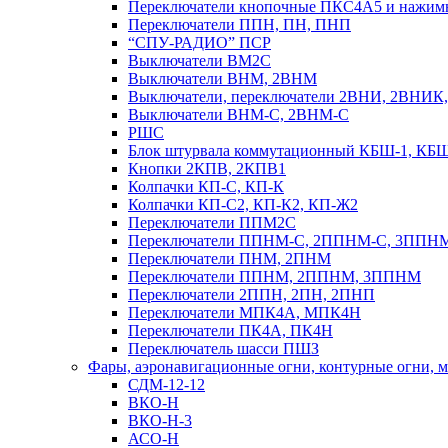
Переключатели кнопочные ПКС4А5 и нажи
Переключатели ППН, ПН, ПНП
“СПУ-РАДИО” ПСР
Выключатели ВМ2С
Выключатели ВНМ, 2ВНМ
Выключатели, переключатели 2ВНИ, 2ВНИ
Выключатели ВНМ-С, 2ВНМ-С
РШС
Блок штурвала коммутационный КБШ-1, КБ
Кнопки 2КПВ, 2КПВ1
Колпачки КП-С, КП-К
Колпачки КП-С2, КП-К2, КП-Ж2
Переключатели ППМ2С
Переключатели ППНМ-С, 2ППНМ-С, 3ППН
Переключатели ПНМ, 2ПНМ
Переключатели ППНМ, 2ППНМ, 3ППНМ
Переключатели 2ППН, 2ПН, 2ПНП
Переключатели МПК4А, МПК4Н
Переключатели ПК4А, ПК4Н
Переключатель шасси ПШЗ
Фары, аэронавигационные огни, контyрные огни, м
СДМ-12-12
ВКО-Н
ВКО-Н-3
АСО-Н