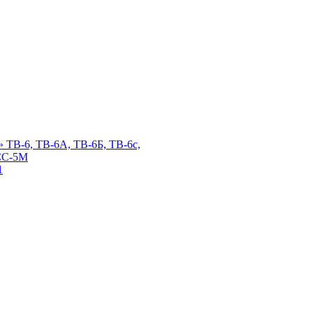
 ТВ-6, ТВ-6А, ТВ-6Б, ТВ-6с,
СС-5М
1