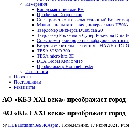
Измерения
Копер маятниковый РН
Профильный проектор
Спектрометр оптико-эмиссионный Bruker мод
Машина испытательная универсальная H50K-S-
Твердомер Виккерса DuraScan 20
Твердомер Роквелла и Супер-Роквелла Dura Je
Спектрометр микрорентгенофлуоресцентны
Видео измерительные системы HAWK и DUO S
TESA VISIO 300
TESA micro hite 3D
DEA Global Ким с ЧПУ
Профилометр Hommel Tester
Испытания
Новости
Поставщикам
Реквизиты
АО «КБЭ XXI века» преображает город
АО «КБЭ XXI века» преображает город
by
KBE18fdhsnn8995KAspm
/
Понедельник, 17 июня 2024
/
Publ