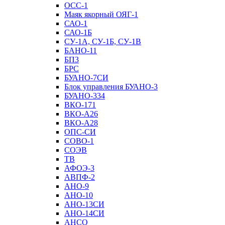
ОСС-1
Маяк якорный ОЯГ-1
САО-1
САО-1Б
СУ-1А, СУ-1Б, СУ-1В
БАНО-11
БП3
БРС
БУАНО-7СИ
Блок управления БУАНО-3
БУАНО-334
ВКО-171
ВКО-А26
ВКО-А28
ОПС-СИ
СОВО-1
СОЭВ
ТВ
АФОЭ-3
АВПФ-2
АНО-9
АНО-10
АНО-13СИ
АНО-14СИ
АНСО