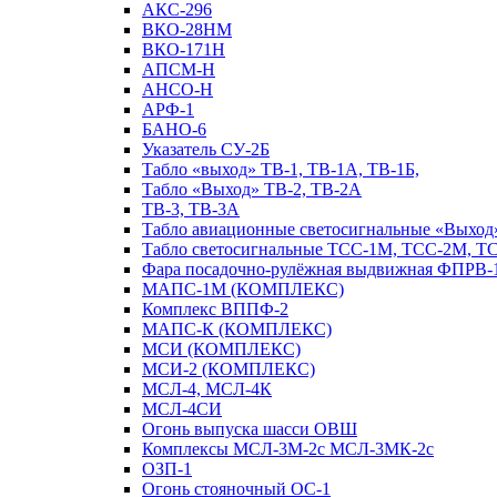
АКС-296
ВКО-28НМ
ВКО-171Н
АПСМ-Н
АНСО-Н
АРФ-1
БАНО-6
Указатель СУ-2Б
Табло «выход» ТВ-1, ТВ-1А, ТВ-1Б,
Табло «Выход» ТВ-2, ТВ-2А
ТВ-3, ТВ-3А
Табло авиационные светосигнальные «Выход»
Табло светосигнальные ТСС-1М, ТСС-2М, Т
Фара посадочно-рулёжная выдвижная ФПРВ-
МАПС-1М (КОМПЛЕКС)
Комплекс ВППФ-2
МАПС-К (КОМПЛЕКС)
МСИ (КОМПЛЕКС)
МСИ-2 (КОМПЛЕКС)
МСЛ-4, МСЛ-4К
МСЛ-4СИ
Огонь выпуска шасси ОВШ
Комплексы МСЛ-3М-2с МСЛ-3МК-2с
ОЗП-1
Огонь стояночный ОС-1