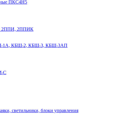
мные ПКС4Н5
К, 2ППИ, 2ППИК
Ш-1А, КБШ-2, КБШ-3, КБШ-3АП
М-С
аяки, светильники, блоки управления