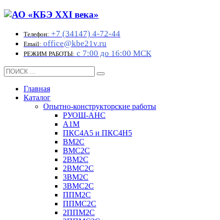
+7 (34147) 4-72-44
Телефон:
office@kbe21v.ru
Email:
с 7:00 до 16:00 МСК
РЕЖИМ РАБОТЫ:
Главная
Каталог
Опытно-конструкторские работы
РУОШ-АНС
А1М
ПКС4А5 и ПКС4Н5
ВМ2С
ВМС2С
2ВМ2С
2ВМС2С
3ВМ2С
3ВМС2С
ППМ2С
ППМС2С
2ППМ2С