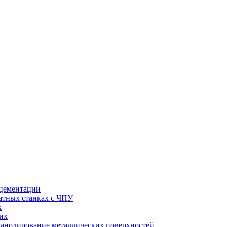
 цементации
натных станках с ЧПУ
х
их
 анодирование металлических поверхностей