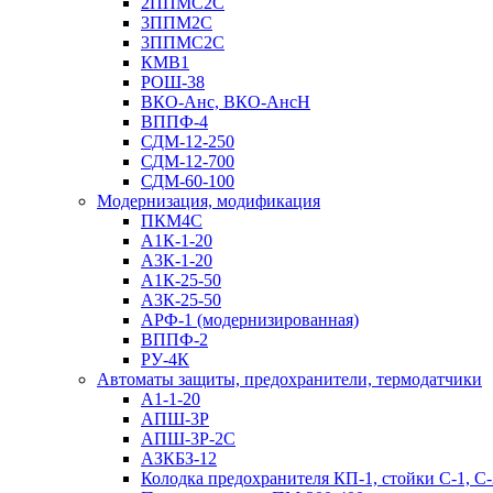
2ППМС2С
3ППМ2С
3ППМС2С
КМВ1
РОШ-38
ВКО-Анс, ВКО-АнсН
ВППФ-4
СДМ-12-250
СДМ-12-700
СДМ-60-100
Модернизация, модификация
ПКМ4С
А1К-1-20
А3К-1-20
А1К-25-50
А3К-25-50
АРФ-1 (модернизированная)
ВППФ-2
РУ-4К
Автоматы защиты, предохранители, термодатчики
А1-1-20
АПШ-3Р
АПШ-3P-2С
АЗКБЗ-12
Колодка предохранителя КП-1, стойки С-1, С-