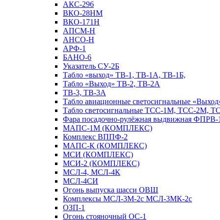
АКС-296
ВКО-28НМ
ВКО-171Н
АПСМ-Н
АНСО-Н
АРФ-1
БАНО-6
Указатель СУ-2Б
Табло «выход» ТВ-1, ТВ-1А, ТВ-1Б,
Табло «Выход» ТВ-2, ТВ-2А
ТВ-3, ТВ-3А
Табло авиационные светосигнальные «Выход»
Табло светосигнальные ТСС-1М, ТСС-2М, Т
Фара посадочно-рулёжная выдвижная ФПРВ-
МАПС-1М (КОМПЛЕКС)
Комплекс ВППФ-2
МАПС-К (КОМПЛЕКС)
МСИ (КОМПЛЕКС)
МСИ-2 (КОМПЛЕКС)
МСЛ-4, МСЛ-4К
МСЛ-4СИ
Огонь выпуска шасси ОВШ
Комплексы МСЛ-3М-2с МСЛ-3МК-2с
ОЗП-1
Огонь стояночный ОС-1