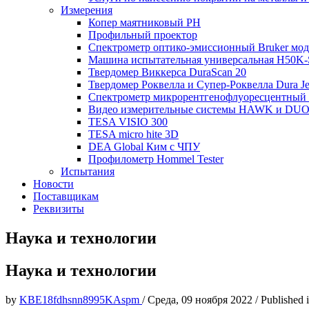
Измерения
Копер маятниковый РН
Профильный проектор
Спектрометр оптико-эмиссионный Bruker мод
Машина испытательная универсальная H50K-S-
Твердомер Виккерса DuraScan 20
Твердомер Роквелла и Супер-Роквелла Dura Je
Спектрометр микрорентгенофлуоресцентны
Видео измерительные системы HAWK и DUO S
TESA VISIO 300
TESA micro hite 3D
DEA Global Ким с ЧПУ
Профилометр Hommel Tester
Испытания
Новости
Поставщикам
Реквизиты
Наука и технологии
Наука и технологии
by
KBE18fdhsnn8995KAspm
/
Среда, 09 ноября 2022
/
Published 