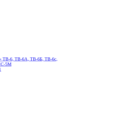
 ТВ-6, ТВ-6А, ТВ-6Б, ТВ-6с,
СС-5М
1