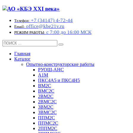
+7 (34147) 4-72-44
Телефон:
office@kbe21v.ru
Email:
с 7:00 до 16:00 МСК
РЕЖИМ РАБОТЫ:
Главная
Каталог
Опытно-конструкторские работы
РУОШ-АНС
А1М
ПКС4А5 и ПКС4Н5
ВМ2С
ВМС2С
2ВМ2С
2ВМС2С
3ВМ2С
3ВМС2С
ППМ2С
ППМС2С
2ППМ2С