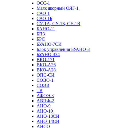
ОСС-1
Маяк якорный ОЯГ-1
САО-1
САО-1Б
СУ-1А, СУ-1Б, СУ-1В
БАНО-11
БП3
БРС
БУАНО-7СИ
Блок управления БУАНО-3
БУАНО-334
ВКО-171
ВКО-А26
ВКО-А28
ОПС-СИ
СОВО-1
СОЭВ
ТВ
АФОЭ-3
АВПФ-2
АНО-9
АНО-10
АНО-13СИ
АНО-14СИ
АНСО