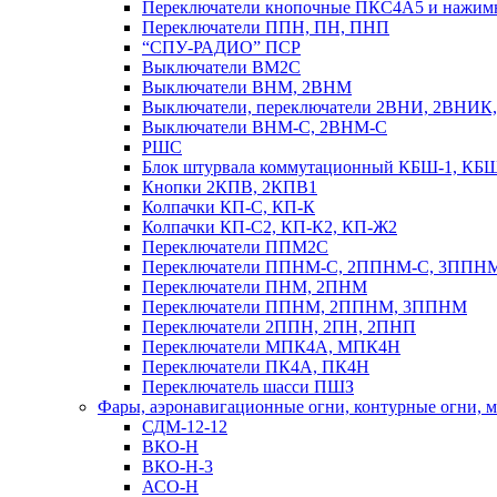
Переключатели кнопочные ПКС4А5 и нажи
Переключатели ППН, ПН, ПНП
“СПУ-РАДИО” ПСР
Выключатели ВМ2С
Выключатели ВНМ, 2ВНМ
Выключатели, переключатели 2ВНИ, 2ВНИ
Выключатели ВНМ-С, 2ВНМ-С
РШС
Блок штурвала коммутационный КБШ-1, КБ
Кнопки 2КПВ, 2КПВ1
Колпачки КП-С, КП-К
Колпачки КП-С2, КП-К2, КП-Ж2
Переключатели ППМ2С
Переключатели ППНМ-С, 2ППНМ-С, 3ППН
Переключатели ПНМ, 2ПНМ
Переключатели ППНМ, 2ППНМ, 3ППНМ
Переключатели 2ППН, 2ПН, 2ПНП
Переключатели МПК4А, МПК4Н
Переключатели ПК4А, ПК4Н
Переключатель шасси ПШЗ
Фары, аэронавигационные огни, контyрные огни, м
СДМ-12-12
ВКО-Н
ВКО-Н-3
АСО-Н