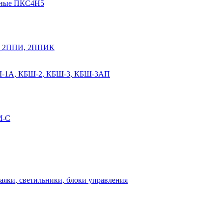
мные ПКС4Н5
К, 2ППИ, 2ППИК
Ш-1А, КБШ-2, КБШ-3, КБШ-3АП
М-С
аяки, светильники, блоки управления