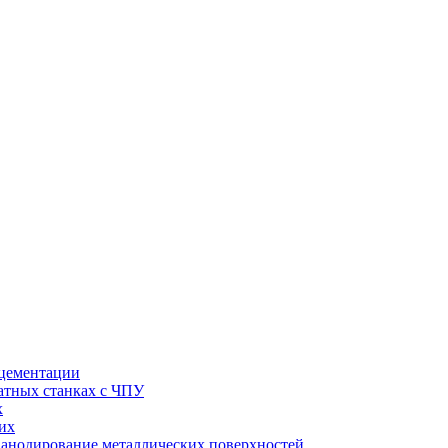
 цементации
натных станках с ЧПУ
х
их
 анодирование металлических поверхностей