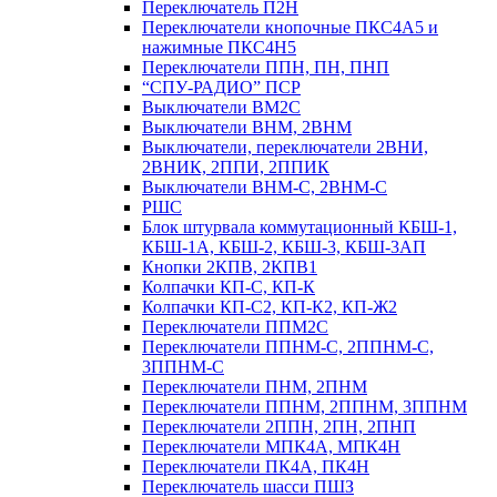
Переключатель П2Н
Переключатели кнопочные ПКС4А5 и
нажимные ПКС4Н5
Переключатели ППН, ПН, ПНП
“СПУ-РАДИО” ПСР
Выключатели ВМ2С
Выключатели ВНМ, 2ВНМ
Выключатели, переключатели 2ВНИ,
2ВНИК, 2ППИ, 2ППИК
Выключатели ВНМ-С, 2ВНМ-С
РШС
Блок штурвала коммутационный КБШ-1,
КБШ-1А, КБШ-2, КБШ-3, КБШ-3АП
Кнопки 2КПВ, 2КПВ1
Колпачки КП-С, КП-К
Колпачки КП-С2, КП-К2, КП-Ж2
Переключатели ППМ2С
Переключатели ППНМ-С, 2ППНМ-С,
3ППНМ-С
Переключатели ПНМ, 2ПНМ
Переключатели ППНМ, 2ППНМ, 3ППНМ
Переключатели 2ППН, 2ПН, 2ПНП
Переключатели МПК4А, МПК4Н
Переключатели ПК4А, ПК4Н
Переключатель шасси ПШЗ