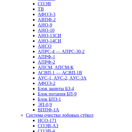
СОЭВ
ТВ
АФОЭ-3
АВПФ-2
АНО-9
АНО-10
АНО-13СИ
АНО-14СИ
АНСО
АПРС-4 — АПРС-30-2
АПРФ-1
АПРФ-2
АПСМ, АПСМ-К
АСВП-1 — АСВП-1В
АУС-1, АУС-2, АУС-3А
АФОЭ-2
Блок защиты БЗ-4
Блок питания БП-9
Блок БПЗ-1
ЭП-0,9
ВППФ-1А
Система очистки лобовых стёкол
НСО-171
СОЭВ-А3
СОЭВ-4