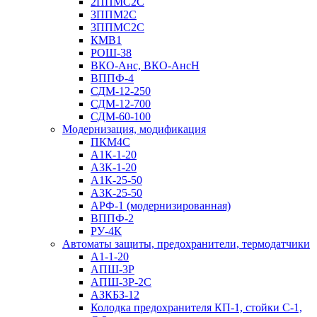
2ППМС2С
3ППМ2С
3ППМС2С
КМВ1
РОШ-38
ВКО-Анс, ВКО-АнсН
ВППФ-4
СДМ-12-250
СДМ-12-700
СДМ-60-100
Модернизация, модификация
ПКМ4С
А1К-1-20
А3К-1-20
А1К-25-50
А3К-25-50
АРФ-1 (модернизированная)
ВППФ-2
РУ-4К
Автоматы защиты, предохранители, термодатчики
А1-1-20
АПШ-3Р
АПШ-3P-2С
АЗКБЗ-12
Колодка предохранителя КП-1, стойки С-1,