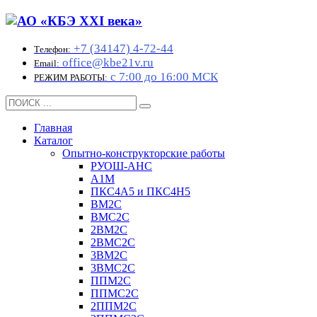
+7 (34147) 4-72-44
Телефон:
office@kbe21v.ru
Email:
с 7:00 до 16:00 МСК
РЕЖИМ РАБОТЫ:
Главная
Каталог
Опытно-конструкторские работы
РУОШ-АНС
А1М
ПКС4А5 и ПКС4Н5
ВМ2С
ВМС2С
2ВМ2С
2ВМС2С
3ВМ2С
3ВМС2С
ППМ2С
ППМС2С
2ППМ2С