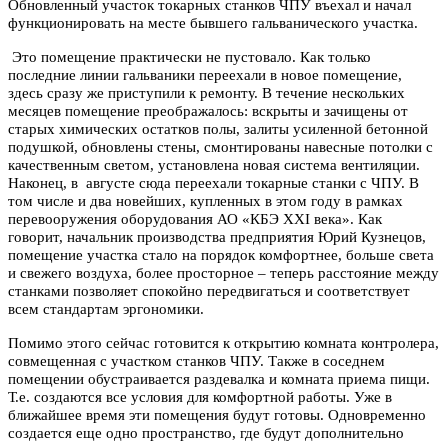
Обновленный участок токарных станков ЧПУ въехал и начал
функционировать на месте бывшего гальванического участка.
Это помещение практически не пустовало. Как только
последние линии гальваники переехали в новое помещение,
здесь сразу же приступили к ремонту. В течение нескольких
месяцев помещение преображалось: вскрыты и зачищены от
старых химических остатков полы, залиты усиленной бетонной
подушкой, обновлены стены, смонтированы навесные потолки с
качественным светом, установлена новая система вентиляции.
Наконец, в августе сюда переехали токарные станки с ЧПУ. В
том числе и два новейших, купленных в этом году в рамках
перевооружения оборудования АО «КБЭ XXI века». Как
говорит, начальник производства предприятия Юрий Кузнецов,
помещение участка стало на порядок комфортнее, больше света
и свежего воздуха, более просторное – теперь расстояние между
станками позволяет спокойно передвигаться и соответствует
всем стандартам эргономики.
Помимо этого сейчас готовится к открытию комната контролера,
совмещенная с участком станков ЧПУ. Также в соседнем
помещении обустраивается раздевалка и комната приема пищи.
Т.е. создаются все условия для комфортной работы. Уже в
ближайшее время эти помещения будут готовы. Одновременно
создается еще одно пространство, где будут дополнительно