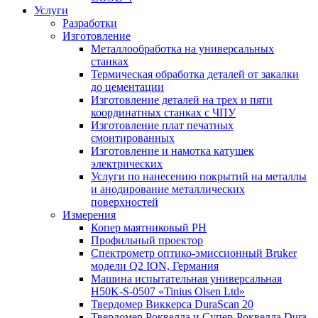
Услуги
Разработки
Изготовление
Металлообработка на универсальных
станках
Термическая обработка деталей от закалки
до цементации
Изготовление деталей на трех и пяти
координатных станках с ЧПУ
Изготовление плат печатных
смонтированных
Изготовление и намотка катушек
электрических
Услуги по нанесению покрытий на металлы
и анодирование металлических
поверхностей
Измерения
Копер маятниковый РН
Профильный проектор
Спектрометр оптико-эмиссионный Bruker
модели Q2 ION, Германия
Машина испытательная универсальная
H50K-S-0507 «Tinius Olsen Ltd»
Твердомер Виккерса DuraScan 20
Твердомер Роквелла и Супер-Роквелла Dura