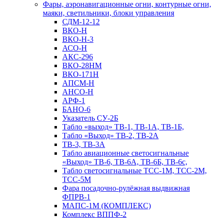
Фары, аэронавигационные огни, контyрные огни,
маяки, светильники, блоки управления
СДМ-12-12
ВКО-Н
ВКО-Н-3
АСО-Н
АКС-296
ВКО-28НМ
ВКО-171Н
АПСМ-Н
АНСО-Н
АРФ-1
БАНО-6
Указатель СУ-2Б
Табло «выход» ТВ-1, ТВ-1А, ТВ-1Б,
Табло «Выход» ТВ-2, ТВ-2А
ТВ-3, ТВ-3А
Табло авиационные светосигнальные
«Выход» ТВ-6, ТВ-6А, ТВ-6Б, ТВ-6с,
Табло светосигнальные ТСС-1М, ТСС-2М,
ТСС-5М
Фара посадочно-рулёжная выдвижная
ФПРВ-1
МАПС-1М (КОМПЛЕКС)
Комплекс ВППФ-2