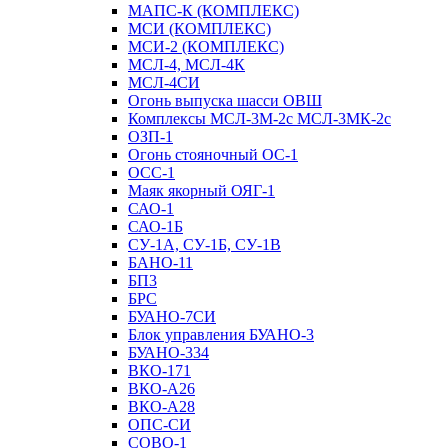
МАПС-К (КОМПЛЕКС)
МСИ (КОМПЛЕКС)
МСИ-2 (КОМПЛЕКС)
МСЛ-4, МСЛ-4К
МСЛ-4СИ
Огонь выпуска шасси ОВШ
Комплексы МСЛ-3М-2с МСЛ-3МК-2с
ОЗП-1
Огонь стояночный ОС-1
ОСС-1
Маяк якорный ОЯГ-1
САО-1
САО-1Б
СУ-1А, СУ-1Б, СУ-1В
БАНО-11
БП3
БРС
БУАНО-7СИ
Блок управления БУАНО-3
БУАНО-334
ВКО-171
ВКО-А26
ВКО-А28
ОПС-СИ
СОВО-1